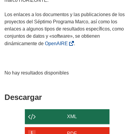
marco HORIZONTE.
Los enlaces a los documentos y las publicaciones de los
proyectos del Séptimo Programa Marco, así como los
enlaces a algunos tipos de resultados específicos, como
conjuntos de datos y «software», se obtienen
dinámicamente de
OpenAIRE
.
No hay resultados disponibles
Descargar
Descargar
el
contenido
XML
de
PDF