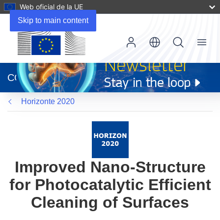
Web oficial de la UE
Skip to main content
Menu
(se
abrirá
CORDIS
en
una
Horizonte 2020
nueva
ventana)
Improved Nano-Structure
for Photocatalytic Efficient
Cleaning of Surfaces