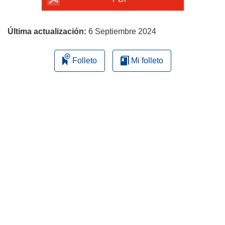
la
página
Última actualización:
6 Septiembre 2024
Folleto
Mi folleto