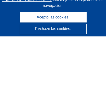
navegación.
Acepto las cookies.
Rechazo las cookies.
CORDIS - Resultados de investigaciones de la UE
La
Oficina de Publicaciones de la Unión Europea
gestiona este sitio web.
Accesibilidad
Clasificación semiautomática de proyectos - Declaración
de explicabilidad
Póngase en contacto
Contacto con Help Desk