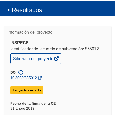
Resultados
Información del proyecto
INSPECS
Identificador del acuerdo de subvención: 855012
(se
Sitio web del proyecto
abrirá
en
una
DOI
nueva
10.3030/855012
ventana)
Proyecto cerrado
Fecha de la firma de la CE
31 Enero 2019