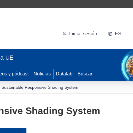
Iniciar sesión
ES
la UE
eos y pódcast
Noticias
Datalab
Buscar
Sustainable Responsive Shading System
nsive Shading System