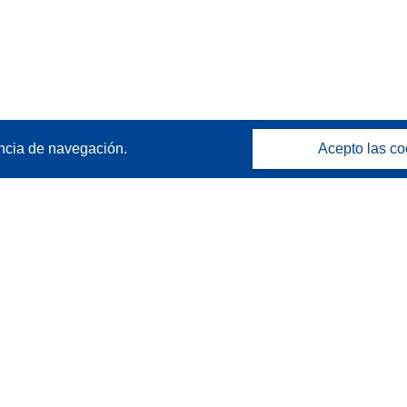
ncia de navegación.
Acepto las co
Póngase en contacto
Contacto con Help Desk
Preguntas más frecuentes
(y sus respuestas)
Síganos