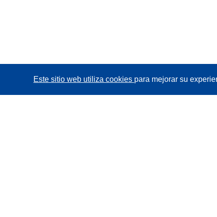
Este sitio web utiliza cookies
para mejorar su experie
CORDIS - Resultados de investigaciones de la UE
La
Oficina de Publicaciones de la Unión Europea
gestiona este sitio web.
Accesibilidad