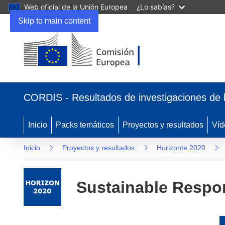
Web oficial de la Unión Europea
¿Lo sabías?
Skip to main content
(se
abrirá
CORDIS - Resultados de investigaciones de 
en
una
nueva
Inicio
Packs temáticos
Proyectos y resultados
Víd
ventana)
Inicio
Proyectos y resultados
Horizonte 2020
Sustainable Respo