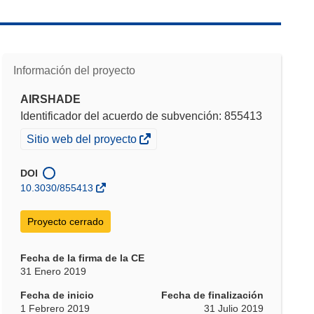
Información del proyecto
AIRSHADE
Identificador del acuerdo de subvención: 855413
(se
Sitio web del proyecto
abrirá
en
DOI
una
10.3030/855413
nueva
ventana)
Proyecto cerrado
Fecha de la firma de la CE
31 Enero 2019
Fecha de inicio
Fecha de finalización
1 Febrero 2019
31 Julio 2019