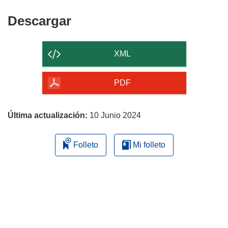
Descargar
Descargar
el
contenido
XML
de
la
PDF
página
Última actualización:
10 Junio 2024
Folleto
Mi folleto