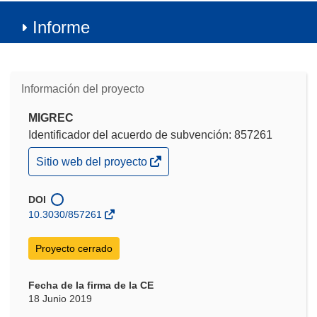
Informe
Información del proyecto
MIGREC
Identificador del acuerdo de subvención: 857261
(se
Sitio web del proyecto
abrirá
en
una
DOI
nueva
10.3030/857261
ventana)
Proyecto cerrado
Fecha de la firma de la CE
18 Junio 2019