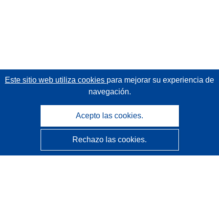
Este sitio web utiliza cookies
para mejorar su experiencia de
navegación.
Acepto las cookies.
Rechazo las cookies.
CORDIS - Resultados de investigaciones de la UE
La
Oficina de Publicaciones de la Unión Europea
gestiona este sitio web.
Accesibilidad