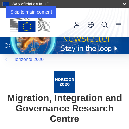
Web oficial de la UE
Skip to main content
Menu
(se
abrirá
CORDIS
en
una
Horizonte 2020
nueva
ventana)
Migration, Integration and
Governance Research
Centre