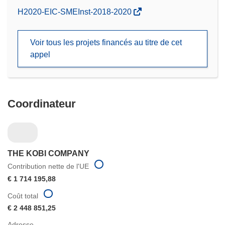
(s’ouvre
H2020-EIC-SMEInst-2018-2020
dans
une
Voir tous les projets financés au titre de cet
nouvelle
appel
fenêtre)
Coordinateur
THE KOBI COMPANY
Contribution nette de l'UE
€ 1 714 195,88
Coût total
€ 2 448 851,25
Adresse