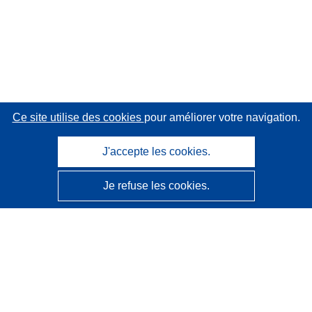
Ce site utilise des cookies
pour améliorer votre navigation.
J'accepte les cookies.
Je refuse les cookies.
CORDIS - Résultats de la recherche de l’UE
Ce site web est géré par l'
Office des publications de
l’Union européenne
Accessibilité