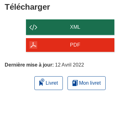
fenêtre)
Télécharger
Télécharger
le
contenu
XML
de
la
PDF
page
Dernière mise à jour:
12 Avril 2022
Livret
Mon livret