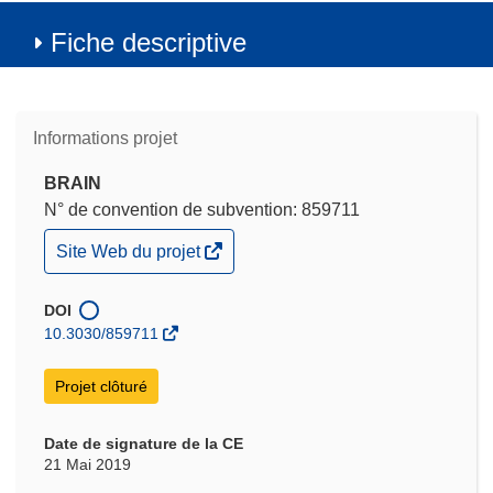
Fiche descriptive
Informations projet
BRAIN
N° de convention de subvention: 859711
(s’ouvre
Site Web du projet
dans
une
nouvelle
DOI
fenêtre)
10.3030/859711
Projet clôturé
Date de signature de la CE
21 Mai 2019