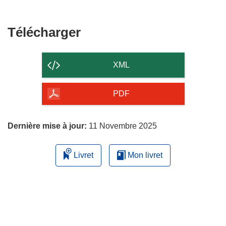
Télécharger
Télécharger
le
contenu
XML
de
la
PDF
page
Dernière mise à jour:
11 Novembre 2025
Livret
Mon livret