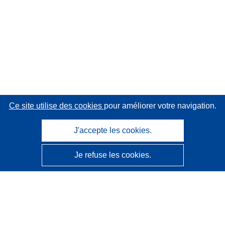
Ce site utilise des cookies
pour améliorer votre navigation.
J'accepte les cookies.
Je refuse les cookies.
CORDIS - Résultats de la recherche de l’UE
Ce site web est géré par l'
Office des publications de
l’Union européenne