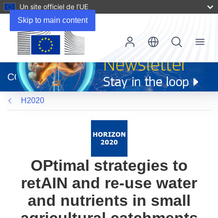
Un site officiel de l’UE
Skip to main content
Menu
(s’ouvre
dans
CORDIS
une
nouvelle
H2020
fenêtre)
OPtimal strategies to
retAIN and re-use water
and nutrients in small