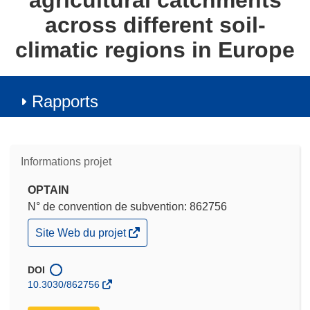
agricultural catchments
across different soil-
climatic regions in Europe
Rapports
Informations projet
OPTAIN
N° de convention de subvention: 862756
(s’ouvre
Site Web du projet
dans
une
nouvelle
DOI
fenêtre)
10.3030/862756