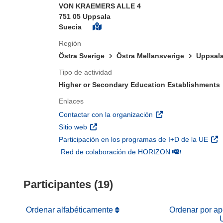
VON KRAEMERS ALLE 4
751 05 Uppsala
Suecia
Región
Östra Sverige
Östra Mellansverige
Uppsala
Tipo de actividad
Higher or Secondary Education Establishments
Enlaces
(se abrirá en una nu
Contactar con la organización
(se abrirá en una nueva ventana)
Sitio web
(se 
Participación en los programas de I+D de la UE
(se abrirá en u
Red de colaboración de HORIZON
Participantes (19)
Ordenar alfabéticamente
Ordenar por apo