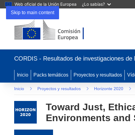
Web oficial de la Unión Europea
¿Lo sabías?
Skip to main content
(se abrirá en una nueva ventana)
CORDIS - Resultados de investigaciones de 
Inicio
Packs temáticos
Proyectos y resultados
Víd
Inicio
Proyectos y resultados
Horizonte 2020
Toward Just, Ethic
Environments and 