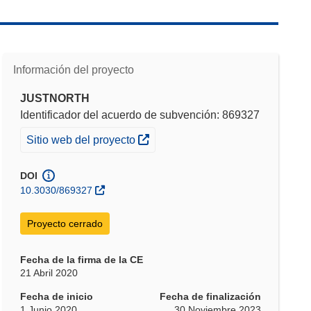
Información del proyecto
JUSTNORTH
Identificador del acuerdo de subvención: 869327
(se abrirá en una nueva ventana)
Sitio web del proyecto
DOI
10.3030/869327
Proyecto cerrado
Fecha de la firma de la CE
21 Abril 2020
Fecha de inicio
Fecha de finalización
1 Junio 2020
30 Noviembre 2023