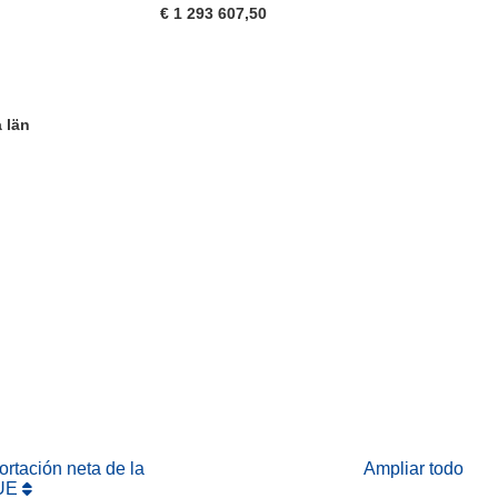
€ 1 293 607,50
 län
eva ventana)
abrirá en una nueva ventana)
na nueva ventana)
rtación neta de la
Ampliar todo
UE