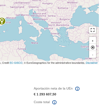
+
-
s, Credit
EC-GISCO
, © EuroGeographics for the administrative boundaries,
Disclaimer
Aportación neta de la UEn
€ 1 293 607,50
Coste total