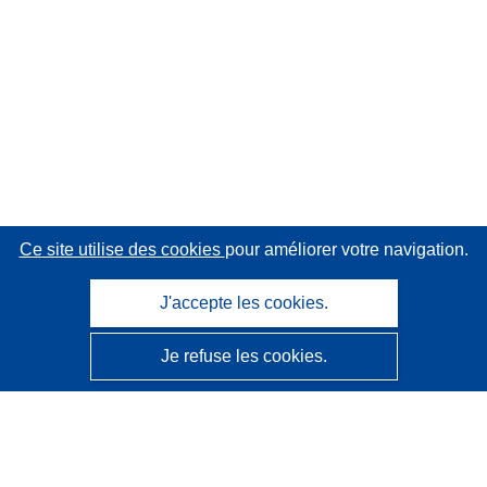
Ce site utilise des cookies
pour améliorer votre navigation.
J'accepte les cookies.
Je refuse les cookies.
CORDIS - Résultats de la recherche de l’UE
Ce site web est géré par l'
Office des publications de
l’Union européenne