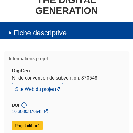
THE DIGITAL
GENERATION
Fiche descriptive
Informations projet
DigiGen
N° de convention de subvention: 870548
(s’ouvre
Site Web du projet
dans
une
nouvelle
DOI
fenêtre)
10.3030/870548
Projet clôturé