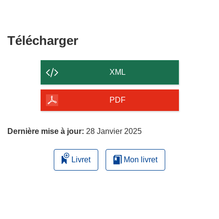
Télécharger
Télécharger
le
contenu
XML
de
la
PDF
page
Dernière mise à jour:
28 Janvier 2025
Livret
Mon livret