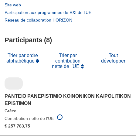
dans
(s’ouvre
Site web
une
dans
(s’ouvre
Participation aux programmes de R&I de l'UE
nouvelle
une
dans
(s’ouvre
Réseau de collaboration HORIZON
fenêtre)
nouvelle
une
dans
fenêtre)
nouvelle
une
fenêtre)
Participants (8)
nouvelle
fenêtre)
Trier par ordre
Trier par
Tout
alphabétique
contribution
développer
nette de l'UE
PANTEIO PANEPISTIMIO KOINONIKON KAIPOLITIKON
EPISTIMON
Grèce
Contribution nette de l'UE
€ 257 783,75