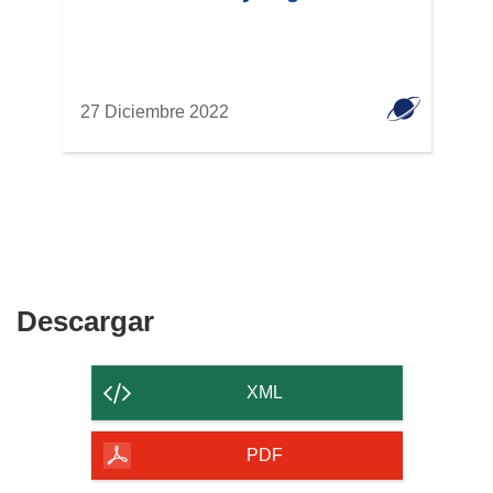
27 Diciembre 2022
Descargar
Descargar
el
contenido
XML
de
la
PDF
página