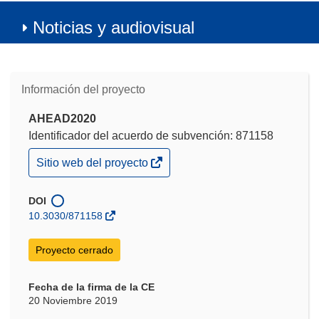
Noticias y audiovisual
Información del proyecto
AHEAD2020
Identificador del acuerdo de subvención: 871158
(se
Sitio web del proyecto
abrirá
en
una
DOI
nueva
10.3030/871158
ventana)
Proyecto cerrado
Fecha de la firma de la CE
20 Noviembre 2019