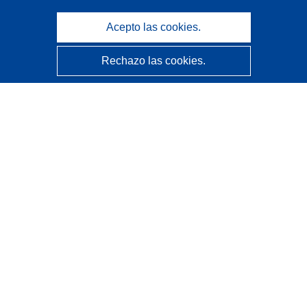
Acepto las cookies.
Rechazo las cookies.
CORDIS - Resultados de investigaciones de la UE
La
Oficina de Publicaciones de la Unión Europea
gestiona este sitio web.
Accesibilidad
Clasificación semiautomática de proyectos - Declaración
de explicabilidad
Póngase en contacto
Contacto con Help Desk