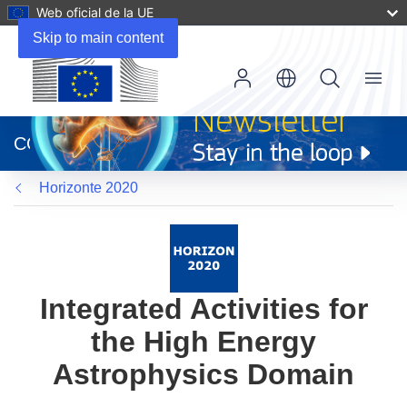
Web oficial de la UE
Skip to main content
Menu
(se
abrirá
CORDIS
en
una
Horizonte 2020
nueva
ventana)
Integrated Activities for
the High Energy
Astrophysics Domain