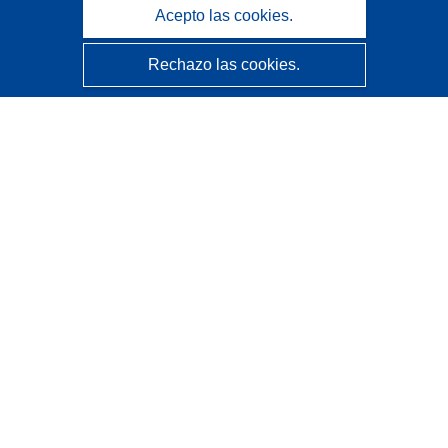
Acepto las cookies.
Rechazo las cookies.
CORDIS - Resultados de investigaciones de la UE
La
Oficina de Publicaciones de la Unión Europea
gestiona este sitio web.
Accesibilidad
Clasificación semiautomática de proyectos - Declaración
de explicabilidad
Póngase en contacto
Contacto con Help Desk
Preguntas más frecuentes
(y sus respuestas)