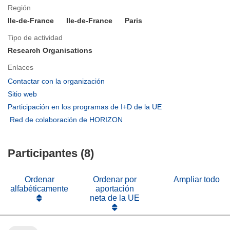
Región
Ile-de-France
Ile-de-France
Paris
Tipo de actividad
Research Organisations
Enlaces
(se
Contactar con la organización
abrirá
(se
Sitio web
en
abrirá
(se
Participación en los programas de I+D de la UE
una
en
abrirá
(se
Red de colaboración de HORIZON
nueva
una
en
abrirá
ventana)
nueva
una
en
ventana)
nueva
Participantes (8)
una
ventana)
nueva
ventana)
Ordenar
Ordenar por
Ampliar todo
alfabéticamente
aportación
neta de la UE