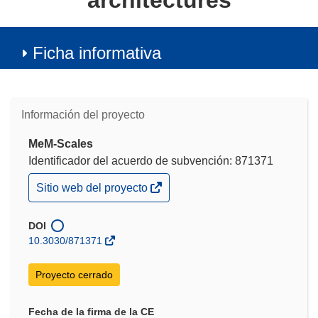
architectures
Ficha informativa
Información del proyecto
MeM-Scales
Identificador del acuerdo de subvención: 871371
(se
Sitio web del proyecto
abrirá
en
una
DOI
nueva
10.3030/871371
ventana)
Proyecto cerrado
Fecha de la firma de la CE