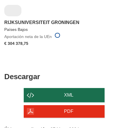
RIJKSUNIVERSITEIT GRONINGEN
Países Bajos
Aportación neta de la UEn
€ 304 378,75
Descargar
Descargar
el
contenido
XML
de
la
PDF
página