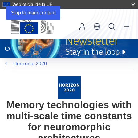
Web oficial de la UE
Skip to main content
Menu
(se
abrirá
CORDIS
en
una
Horizonte 2020
nueva
ventana)
Memory technologies with
multi-scale time constants
for neuromorphic