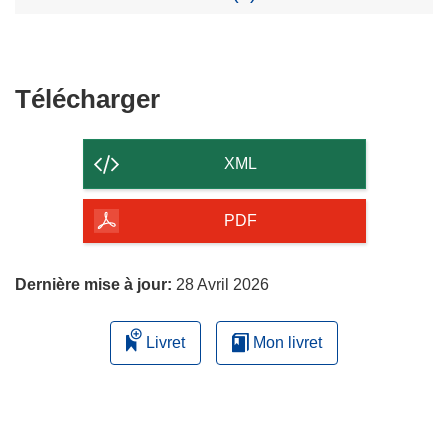
Télécharger
Télécharger
le
contenu
XML
de
la
PDF
page
Dernière mise à jour:
28 Avril 2026
Livret
Mon livret