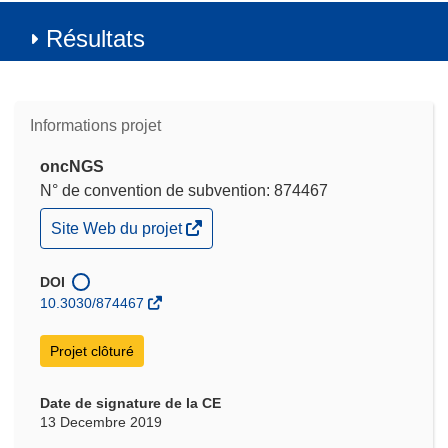
Résultats
Informations projet
oncNGS
N° de convention de subvention: 874467
(s’ouvre
Site Web du projet
dans
une
nouvelle
DOI
fenêtre)
10.3030/874467
Projet clôturé
Date de signature de la CE
13 Decembre 2019