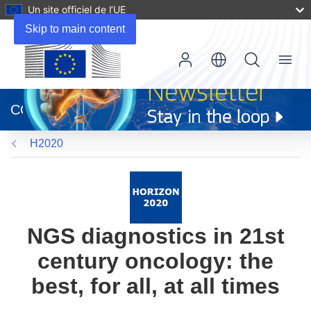
Un site officiel de l’UE
Skip to main content
Menu
(s’ouvre
dans
CORDIS
une
nouvelle
H2020
fenêtre)
NGS diagnostics in 21st
century oncology: the
best, for all, at all times