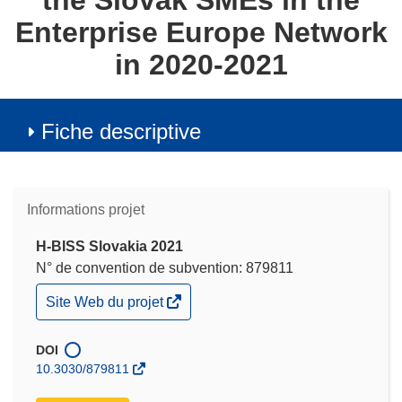
the Slovak SMEs in the
Enterprise Europe Network
in 2020-2021
Fiche descriptive
Informations projet
H-BISS Slovakia 2021
N° de convention de subvention: 879811
(s’ouvre
Site Web du projet
dans
une
nouvelle
DOI
fenêtre)
10.3030/879811