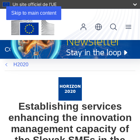
Un site officiel de l’UE
Skip to main content
Menu
(s’ouvre
dans
CORDIS
une
nouvelle
H2020
fenêtre)
Establishing services
enhancing the innovation
management capacity of