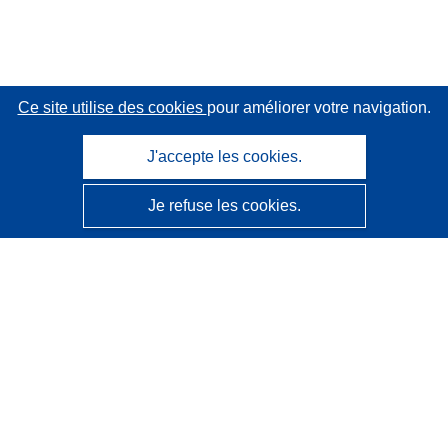
Ce site utilise des cookies
pour améliorer votre navigation.
J'accepte les cookies.
Je refuse les cookies.
CORDIS - Résultats de la recherche de l’UE
Ce site web est géré par l'
Office des publications de
l’Union européenne
Accessibilité
Classification semi-automatique des projets - Avis sur
l’explicabilité