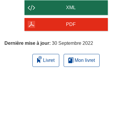
contenu
XML
de
la
PDF
page
Dernière mise à jour:
30 Septembre 2022
Livret
Mon livret