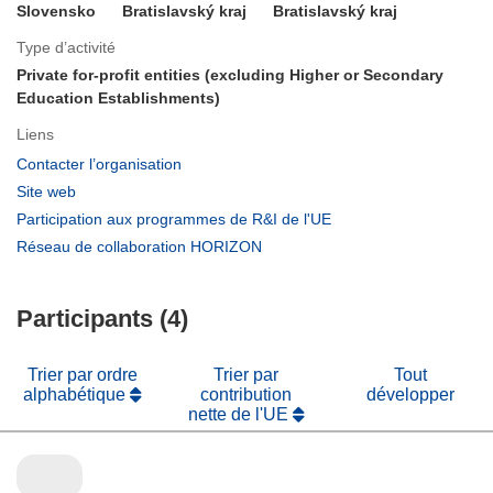
Slovensko
Bratislavský kraj
Bratislavský kraj
Type d’activité
Private for-profit entities (excluding Higher or Secondary
Education Establishments)
Liens
(s’ouvre
Contacter l’organisation
dans
(s’ouvre
Site web
une
dans
(s’ouvre
Participation aux programmes de R&I de l'UE
nouvelle
une
dans
(s’ouvre
Réseau de collaboration HORIZON
fenêtre)
nouvelle
une
dans
fenêtre)
nouvelle
une
fenêtre)
Participants (4)
nouvelle
fenêtre)
Trier par ordre
Trier par
Tout
alphabétique
contribution
développer
nette de l'UE