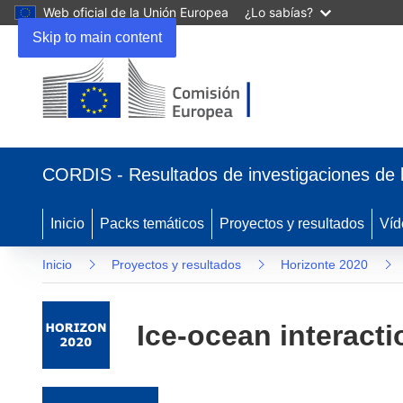
Web oficial de la Unión Europea
¿Lo sabías?
Skip to main content
(se abrirá en una nueva ventana)
CORDIS - Resultados de investigaciones de 
Inicio
Packs temáticos
Proyectos y resultados
Víd
Inicio
Proyectos y resultados
Horizonte 2020
Ice-ocean interact