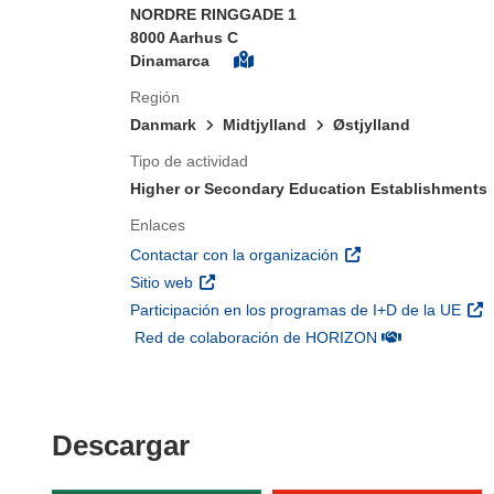
NORDRE RINGGADE 1
8000 Aarhus C
Dinamarca
Región
Danmark
Midtjylland
Østjylland
Tipo de actividad
Higher or Secondary Education Establishments
Enlaces
(se abrirá en una nu
Contactar con la organización
(se abrirá en una nueva ventana)
Sitio web
(se 
Participación en los programas de I+D de la UE
(se abrirá en u
Red de colaboración de HORIZON
Descargar el contenido 
Descargar