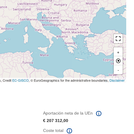
+
-
s, Credit
EC-GISCO
, © EuroGeographics for the administrative boundaries,
Disclaimer
Aportación neta de la UEn
€ 207 312,00
Coste total