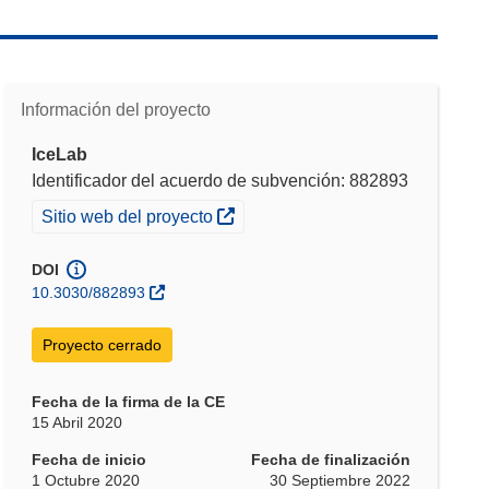
Información del proyecto
IceLab
Identificador del acuerdo de subvención: 882893
(se abrirá en una nueva ventana)
Sitio web del proyecto
DOI
10.3030/882893
Proyecto cerrado
Fecha de la firma de la CE
15 Abril 2020
Fecha de inicio
Fecha de finalización
1 Octubre 2020
30 Septiembre 2022