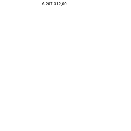
€ 207 312,00
eva ventana)
abrirá en una nueva ventana)
na nueva ventana)
de la página