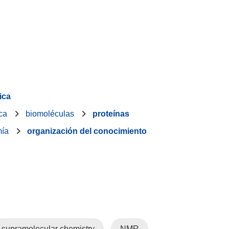
ica
ca
biomoléculas
proteínas
mía
organización del conocimiento
supramolecular chemistry
NMR