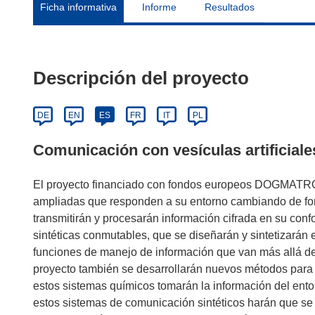
Ficha informativa
Informe
Resultados
Descripción del proyecto
DE
EN
ES
FR
IT
PL
Comunicación con vesículas artificiale
El proyecto financiado con fondos europeos DOGMATRO
ampliadas que responden a su entorno cambiando de form
transmitirán y procesarán información cifrada en su con
sintéticas conmutables, que se diseñarán y sintetizarán 
funciones de manejo de información que van más allá de l
proyecto también se desarrollarán nuevos métodos para e
estos sistemas químicos tomarán la información del entor
estos sistemas de comunicación sintéticos harán que s