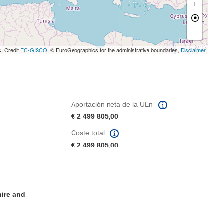
+
-
s, Credit
EC-GISCO
, © EuroGeographics for the administrative boundaries,
Disclaimer
Aportación neta de la UEn
€ 2 499 805,00
Coste total
€ 2 499 805,00
hire and