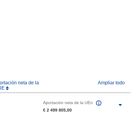
eva ventana)
abrirá en una nueva ventana)
na nueva ventana)
rtación neta de la
Ampliar todo
UE
Aportación neta de la UEn
€ 2 499 805,00