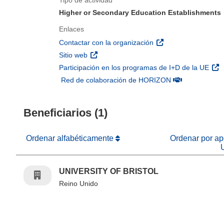
Tipo de actividad
Higher or Secondary Education Establishments
Enlaces
(se abrirá en una nu
Contactar con la organización
(se abrirá en una nueva ventana)
Sitio web
(se 
Participación en los programas de I+D de la UE
(se abrirá en u
Red de colaboración de HORIZON
Beneficiarios (1)
Ordenar alfabéticamente
Ordenar por apo
UNIVERSITY OF BRISTOL
Reino Unido