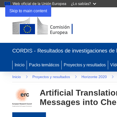
Web oficial de la Unión Europea
¿Lo sabías?
Skip to main content
(se abrirá en una nueva ventana)
CORDIS - Resultados de investigaciones de 
Inicio
Packs temáticos
Proyectos y resultados
Víd
Inicio
Proyectos y resultados
Horizonte 2020
Artificial Transla
Messages into Che