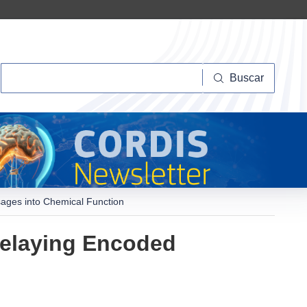
Buscar
Buscar
sages into Chemical Function
 Relaying Encoded