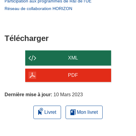
(s’ouvre
Participation aux programmes de R&I de l'UE
une
dans
(s’ouvre
Réseau de collaboration HORIZON
nouvelle
une
dans
fenêtre)
nouvelle
une
fenêtre)
nouvelle
fenêtre)
Télécharger
Télécharger
le
contenu
XML
de
la
PDF
page
Dernière mise à jour:
10 Mars 2023
Livret
Mon livret