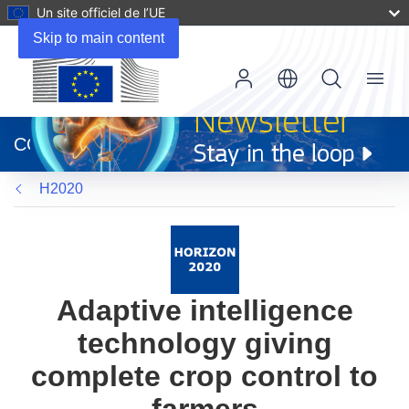
Un site officiel de l’UE
Skip to main content
Menu
(s’ouvre
dans
CORDIS
une
nouvelle
H2020
fenêtre)
Adaptive intelligence
technology giving
complete crop control to