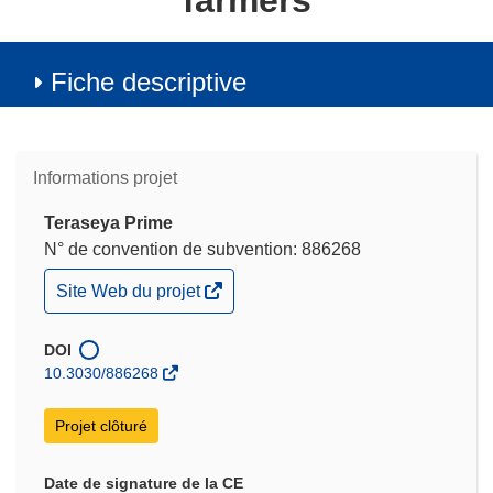
farmers
Fiche descriptive
Informations projet
Teraseya Prime
N° de convention de subvention: 886268
(s’ouvre
Site Web du projet
dans
une
nouvelle
DOI
fenêtre)
10.3030/886268
Projet clôturé
Date de signature de la CE