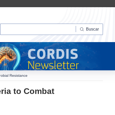
Buscar
Buscar
robial Resistance
eria to Combat