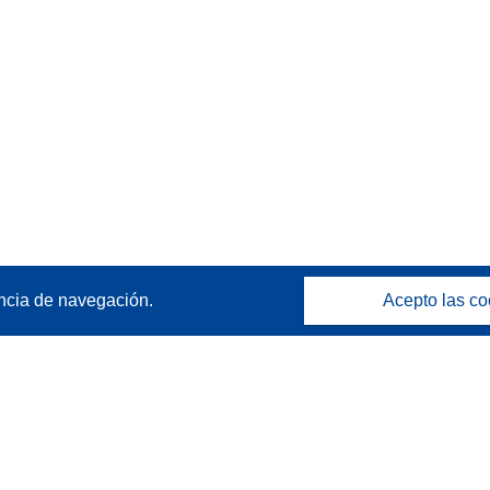
ncia de navegación.
Acepto las co
Póngase en contacto
Contacto con Help Desk