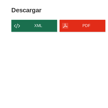
Descargar
Descargar
el
contenido
XML
PDF
de
la
página