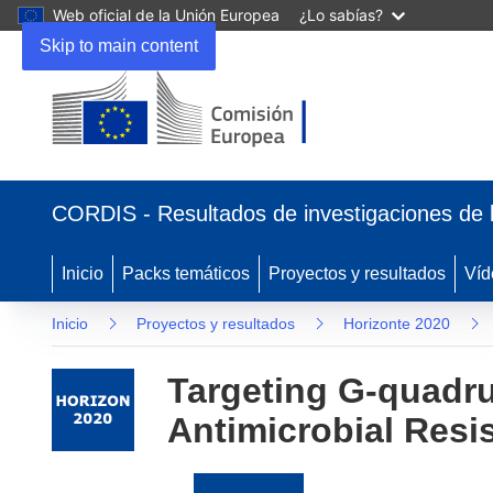
Web oficial de la Unión Europea
¿Lo sabías?
Skip to main content
(se
abrirá
CORDIS - Resultados de investigaciones de 
en
una
nueva
Inicio
Packs temáticos
Proyectos y resultados
Víd
ventana)
Inicio
Proyectos y resultados
Horizonte 2020
Targeting G-quadru
Antimicrobial Resi