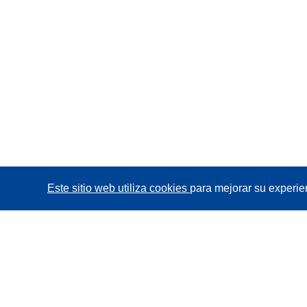
Este sitio web utiliza cookies
para mejorar su experie
CORDIS - Resultados de investigaciones de la UE
La
Oficina de Publicaciones de la Unión Europea