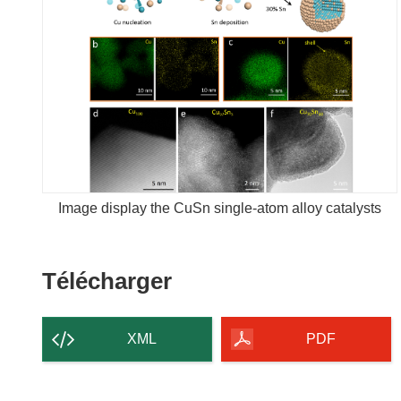
Image display the CuSn single-atom alloy catalysts
Télécharger
Télécharger
le
contenu
XML
PDF
de
la