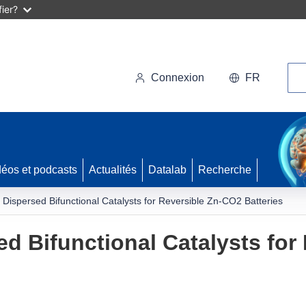
ier?
Rec
Connexion
FR
déos et podcasts
Actualités
Datalab
Recherche
 Dispersed Bifunctional Catalysts for Reversible Zn-CO2 Batteries
ed Bifunctional Catalysts for