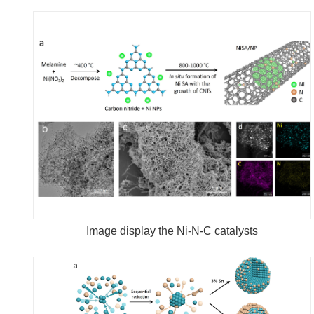
Image display the Ni-N-C catalysts