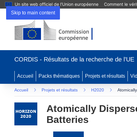
Un site web officiel de l’Union européenne
Comment le vérif
Skip to main content
(s’ouvre
dans
CORDIS - Résultats de la recherche de l’UE
une
nouvelle
fenêtre)
Accueil
Packs thématiques
Projets et résultats
Vi
Accueil
Projets et résultats
H2020
Atomically
Atomically Dispers
Batteries