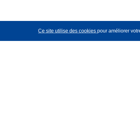
Ce site utilise des cookies
pour améliorer votr
CORDIS - Résultats de la recherche de l’UE
Ce site web est géré par l'
Office des publications de
l’Union européenne
Accessibilité
Classification semi-automatique des projets - Avis sur
l’explicabilité