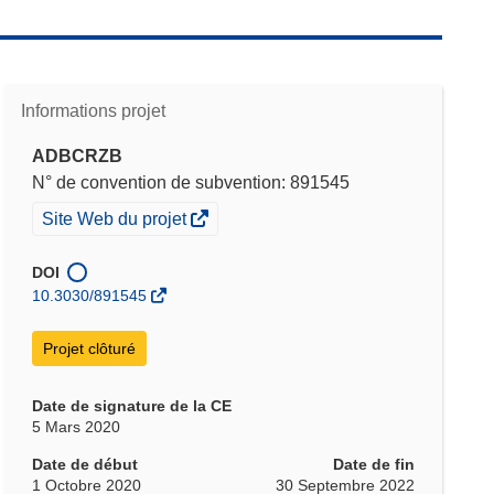
Informations projet
ADBCRZB
N° de convention de subvention: 891545
(s’ouvre
Site Web du projet
dans
une
DOI
nouvelle
10.3030/891545
fenêtre)
Projet clôturé
Date de signature de la CE
5 Mars 2020
Date de début
Date de fin
1 Octobre 2020
30 Septembre 2022