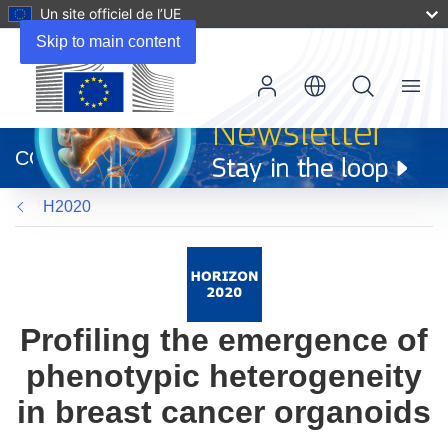
Un site officiel de l’UE
Skip to main content
Menu
(s’ouvre
dans
CORDIS
une
nouvelle
H2020
fenêtre)
Profiling the emergence of
phenotypic heterogeneity
in breast cancer organoids