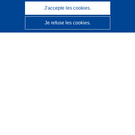
J'accepte les cookies.
Je refuse les cookies.
CORDIS - Résultats de la recherche de l’UE
Ce site web est géré par l'
Office des publications de
l’Union européenne
Accessibilité
Classification semi-automatique des projets - Avis sur
l’explicabilité
Contactez nous
Contacter notre Help Desk
Foire aux questions
(et leurs réponses)