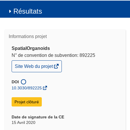
Résultats
Informations projet
SpatialOrganoids
N° de convention de subvention: 892225
(s’ouvre
Site Web du projet
dans
une
nouvelle
DOI
fenêtre)
10.3030/892225
Projet clôturé
Date de signature de la CE
15 Avril 2020