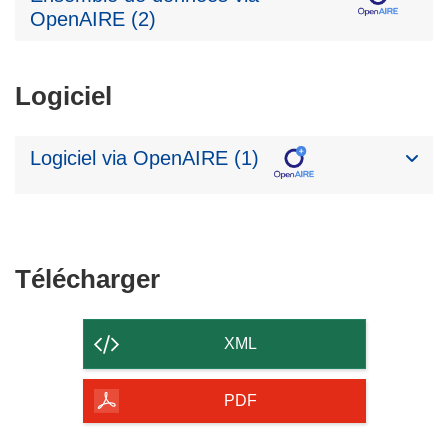
OpenAIRE (2)
Logiciel
Logiciel via OpenAIRE (1)
Télécharger
Télécharger
le
contenu
XML
de
la
PDF
page