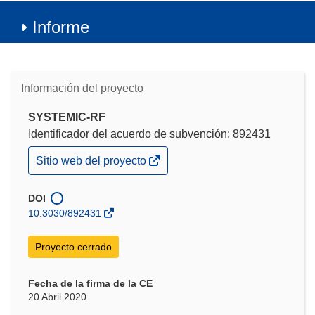
Informe
Información del proyecto
SYSTEMIC-RF
Identificador del acuerdo de subvención: 892431
(se
Sitio web del proyecto
abrirá
en
una
DOI
nueva
10.3030/892431
ventana)
Proyecto cerrado
Fecha de la firma de la CE
20 Abril 2020