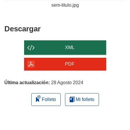
sem-titulo.jpg
Descargar
Descargar
el
contenido
XML
de
la
PDF
página
Última actualización:
28 Agosto 2024
Folleto
Mi folleto