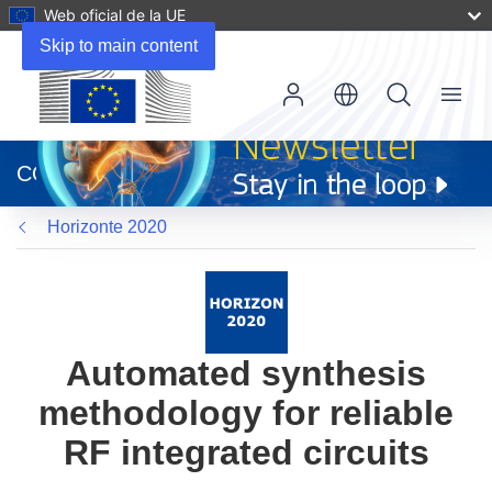
Web oficial de la UE
Skip to main content
Menu
(se
abrirá
CORDIS
en
una
Horizonte 2020
nueva
ventana)
Automated synthesis
methodology for reliable
RF integrated circuits