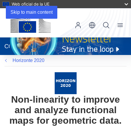
Web oficial de la UE
Skip to main content
Menu
(se
abrirá
CORDIS
en
una
Horizonte 2020
nueva
ventana)
Non-linearity to improve
and analyze functional
maps for geometric data.