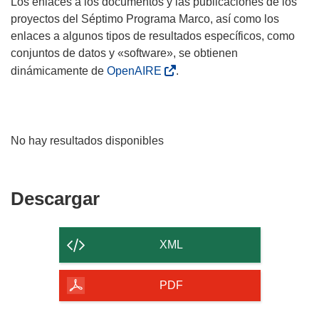
Los enlaces a los documentos y las publicaciones de los
proyectos del Séptimo Programa Marco, así como los
enlaces a algunos tipos de resultados específicos, como
conjuntos de datos y «software», se obtienen
dinámicamente de
OpenAIRE
.
No hay resultados disponibles
Descargar
Descargar
el
contenido
XML
de
la
PDF
página