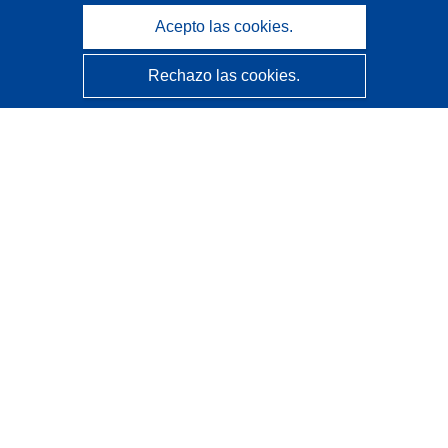
Acepto las cookies.
Rechazo las cookies.
CORDIS - Resultados de investigaciones de la UE
La
Oficina de Publicaciones de la Unión Europea
gestiona este sitio web.
Accesibilidad
Clasificación semiautomática de proyectos - Declaración
de explicabilidad
Póngase en contacto
Contacto con Help Desk
Preguntas más frecuentes
(y sus respuestas)