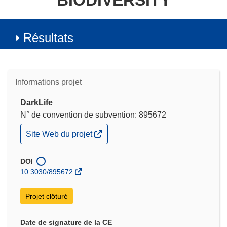
BIODIVERSITY
Résultats
Informations projet
DarkLife
N° de convention de subvention: 895672
(s’ouvre
Site Web du projet
dans
une
nouvelle
DOI
fenêtre)
10.3030/895672
Projet clôturé
Date de signature de la CE