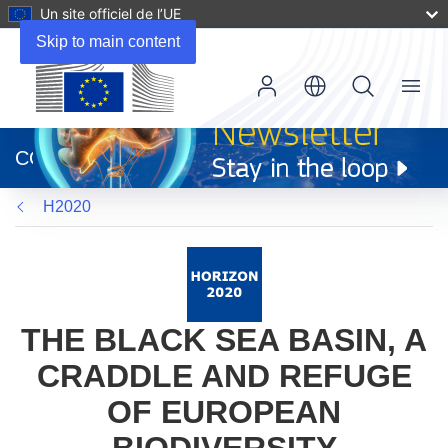
Un site officiel de l’UE
Skip to main content
Menu
(s’ouvre
dans
CORDIS
une
nouvelle
H2020
fenêtre)
THE BLACK SEA BASIN, A
CRADDLE AND REFUGE
OF EUROPEAN