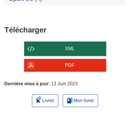
Télécharger
Télécharger
le
contenu
XML
de
la
PDF
page
Dernière mise à jour:
13 Juin 2023
Livret
Mon livret