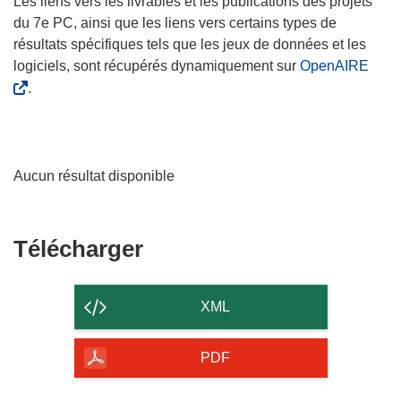
Les liens vers les livrables et les publications des projets
du 7e PC, ainsi que les liens vers certains types de
résultats spécifiques tels que les jeux de données et les
logiciels, sont récupérés dynamiquement sur
OpenAIRE
.
Aucun résultat disponible
Télécharger
Télécharger
le
contenu
XML
de
la
PDF
page