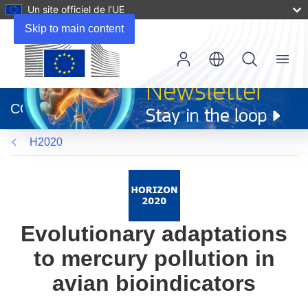
Un site officiel de l’UE
Skip to main content
Menu
(s’ouvre
dans
CORDIS
une
nouvelle
H2020
fenêtre)
Evolutionary adaptations
to mercury pollution in
avian bioindicators