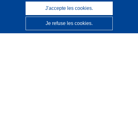
J'accepte les cookies.
Je refuse les cookies.
CORDIS - Résultats de la recherche de l’UE
Ce site web est géré par l'
Office des publications de
l’Union européenne
Accessibilité
Classification semi-automatique des projets - Avis sur
l’explicabilité
Contactez nous
Contacter notre Help Desk
Foire aux questions
(et leurs réponses)