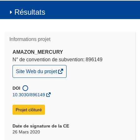
Résultats
Informations projet
AMAZON_MERCURY
N° de convention de subvention: 896149
(s’ouvre
Site Web du projet
dans
une
nouvelle
DOI
fenêtre)
10.3030/896149
Projet clôturé
Date de signature de la CE
26 Mars 2020