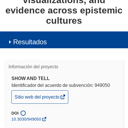
visualizations, and
evidence across epistemic
cultures
Resultados
Información del proyecto
SHOW AND TELL
Identificador del acuerdo de subvención: 949050
(se
Sitio web del proyecto
abrirá
en
DOI
una
10.3030/949050
nueva