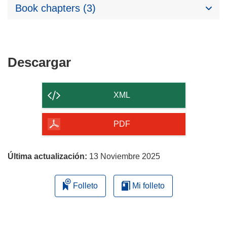
Book chapters (3)
Descargar
Descargar
el
contenido
XML
de
la
PDF
página
Última actualización:
13 Noviembre 2025
Folleto
Mi folleto