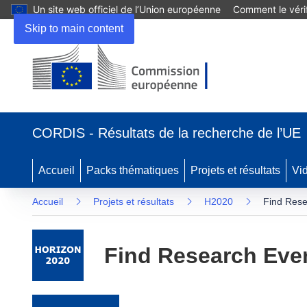
Un site web officiel de l’Union européenne
Comment le vérif
Skip to main content
(s’ouvre dans une nouvelle fenêtre)
CORDIS - Résultats de la recherche de l’UE
Accueil
Packs thématiques
Projets et résultats
Vi
Accueil
Projets et résultats
H2020
Find Res
Find Research Eve