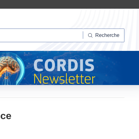
herche
Recherche
nce