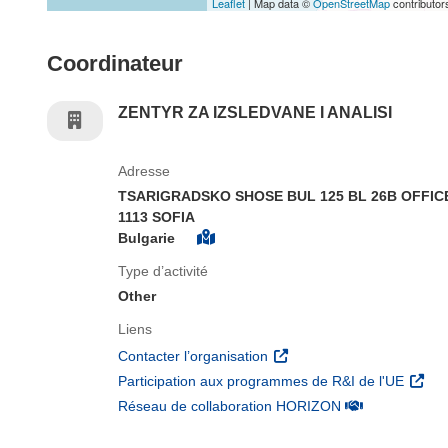
Leaflet
| Map data ©
OpenStreetMap
contributor
Coordinateur
ZENTYR ZA IZSLEDVANE I ANALISI
Adresse
TSARIGRADSKO SHOSE BUL 125 BL 26B OFFIC
1113 SOFIA
Bulgarie
Type d’activité
Other
Liens
(s’ouvre dans une nouvelle 
Contacter l’organisation
(s’ouv
Participation aux programmes de R&I de l'UE
(s’ouvre dans un
Réseau de collaboration HORIZON