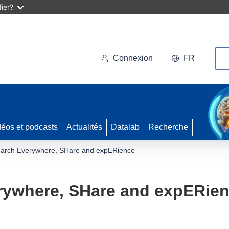
ier?
Rec
Connexion
FR
déos et podcasts
Actualités
Datalab
Recherche
earch Everywhere, SHare and expERience
rywhere, SHare and expERie