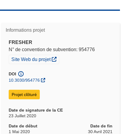
Informations projet
FRESHER
N° de convention de subvention: 954776
(s’ouvre dans une nouvelle fenêtre)
Site Web du projet
DOI
10.3030/954776
Projet clôturé
Date de signature de la CE
23 Juillet 2020
Date de début
Date de fin
1 Mai 2020
30 Avril 2021