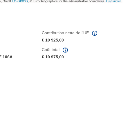
s, Credit
EC-GISCO
, © EuroGeographics for the administrative boundaries,
Disclaimer
Contribution nette de l'UE
€ 10 925,00
Coût total
E 106A
€ 10 975,00
fenêtre)
re dans une nouvelle fenêtre)
e nouvelle fenêtre)