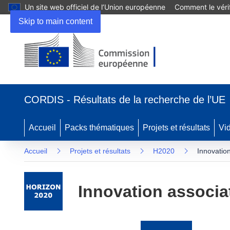
Un site web officiel de l’Union européenne
Comment le vérif
Skip to main content
(s’ouvre
dans
CORDIS - Résultats de la recherche de l’UE
une
nouvelle
fenêtre)
Accueil
Packs thématiques
Projets et résultats
Vi
Accueil
Projets et résultats
H2020
Innovatio
Innovation associa