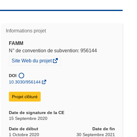
Informations projet
FAMM
N° de convention de subvention: 956144
(s’ouvre
Site Web du projet
dans
une
DOI
nouvelle
10.3030/956144
fenêtre)
Projet clôturé
Date de signature de la CE
15 Septembre 2020
Date de début
Date de fin
1 Octobre 2020
30 Septembre 2021