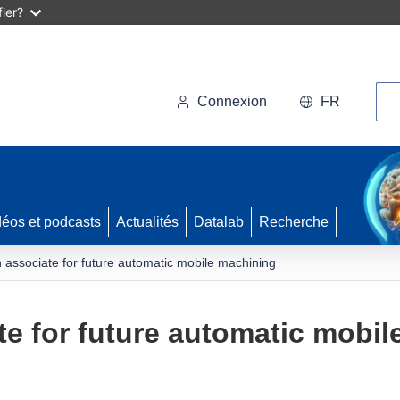
ier?
Rec
Connexion
FR
déos et podcasts
Actualités
Datalab
Recherche
n associate for future automatic mobile machining
te for future automatic mobi