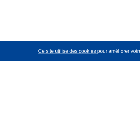
Ce site utilise des cookies
pour améliorer votr
CORDIS - Résultats de la recherche de l’UE
Ce site web est géré par l'
Office des publications de
l’Union européenne
Accessibilité