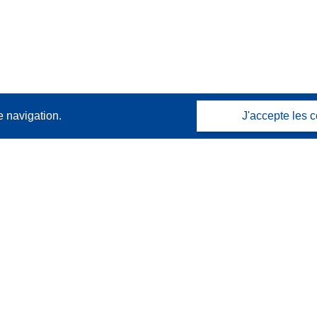
e navigation.
J'accepte les c
Contactez nous
Contacter notre Help Desk
Foire aux questions
(et leurs réponses)
Suivez-nous