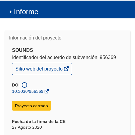
Informe
Información del proyecto
SOUNDS
Identificador del acuerdo de subvención: 956369
(se
Sitio web del proyecto
abrirá
en
una
DOI
nueva
10.3030/956369
ventana)
Proyecto cerrado
Fecha de la firma de la CE
27 Agosto 2020