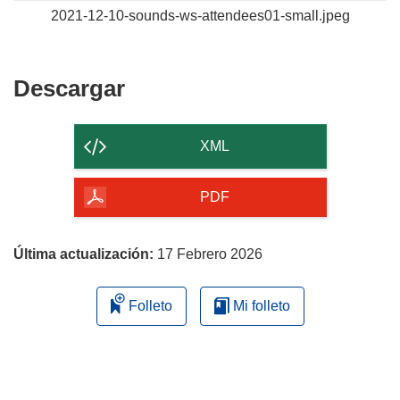
2021-12-10-sounds-ws-attendees01-small.jpeg
Descargar
Descargar
el
contenido
XML
de
la
PDF
página
Última actualización:
17 Febrero 2026
Folleto
Mi folleto