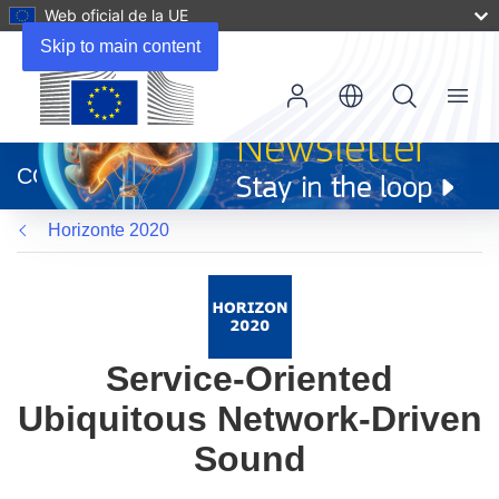
Web oficial de la UE
Skip to main content
Menu
(se
abrirá
CORDIS
en
una
Horizonte 2020
nueva
ventana)
Service-Oriented
Ubiquitous Network-Driven
Sound