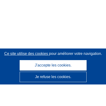
Ce site utilise des cookies
pour améliorer votre navigation.
J'accepte les cookies.
Je refuse les cookies.
CORDIS - Résultats de la recherche de l’UE
Ce site web est géré par l'
Office des publications de
l’Union européenne