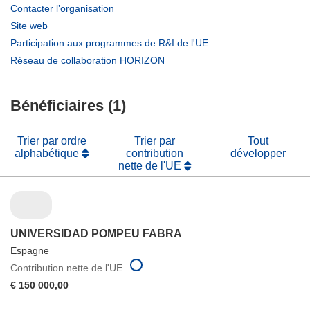
(s’ouvre
Contacter l’organisation
dans
(s’ouvre
Site web
une
dans
(s’ouvre
Participation aux programmes de R&I de l'UE
nouvelle
une
dans
(s’ouvre
Réseau de collaboration HORIZON
fenêtre)
nouvelle
une
dans
fenêtre)
nouvelle
une
fenêtre)
Bénéficiaires (1)
nouvelle
fenêtre)
Trier par ordre
Trier par
Tout
alphabétique
contribution
développer
nette de l'UE
UNIVERSIDAD POMPEU FABRA
Espagne
Contribution nette de l'UE
€ 150 000,00