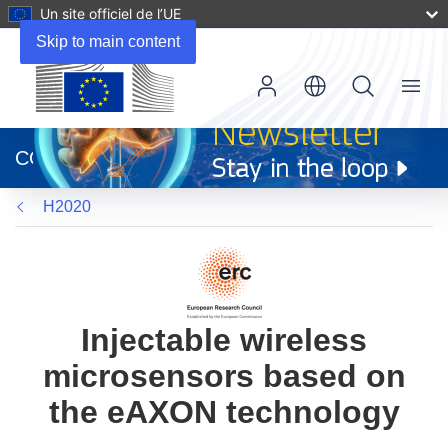
Un site officiel de l’UE
Skip to main content
Menu
(s’ouvre
dans
CORDIS
une
nouvelle
H2020
fenêtre)
Injectable wireless
microsensors based on
the eAXON technology