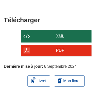
Télécharger
Télécharger
le
contenu
XML
de
la
PDF
page
Dernière mise à jour:
6 Septembre 2024
Livret
Mon livret