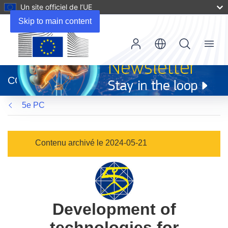
Un site officiel de l’UE
Skip to main content
Menu
(s’ouvre
dans
CORDIS
une
nouvelle
5e PC
fenêtre)
Contenu archivé le 2024-05-21
Development of
technologies for