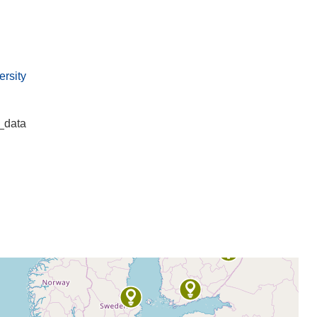
ersity
_data