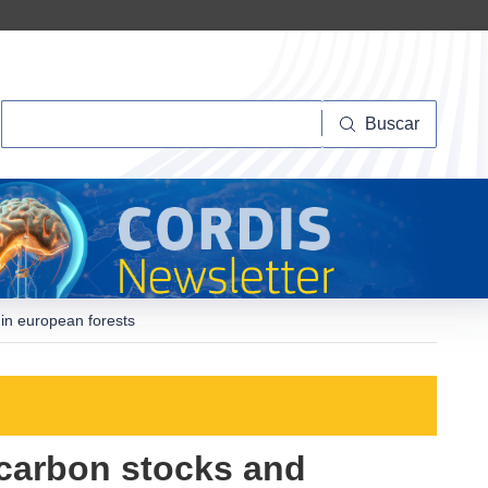
Buscar
Buscar
 in european forests
 carbon stocks and