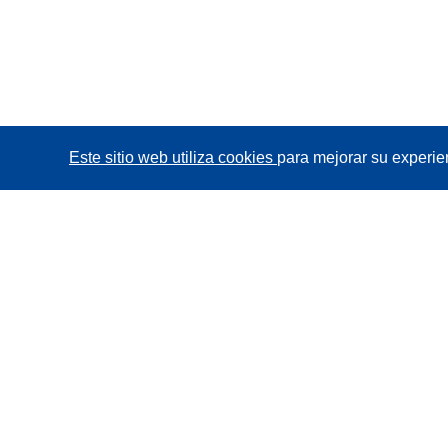
Este sitio web utiliza cookies
para mejorar su experie
CORDIS - Resultados de investigaciones de la UE
La
Oficina de Publicaciones de la Unión Europea
gestiona este sitio web.
Accesibilidad
Clasificación semiautomática de proyectos -