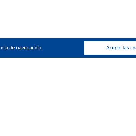
ncia de navegación.
Acepto las co
Póngase en contacto
Contacto con Help Desk
Preguntas más frecuentes
(y sus respuestas)
Síganos