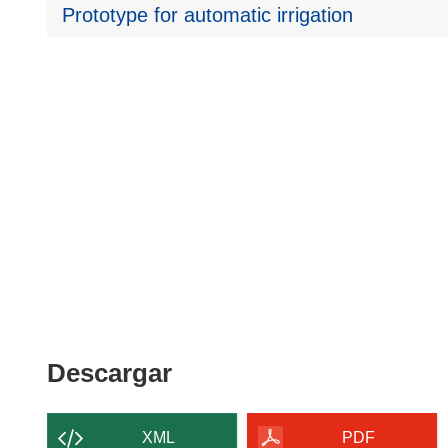
Prototype for automatic irrigation
Descargar
Descargar
el
contenido
XML
PDF