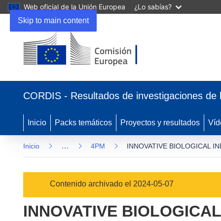
Web oficial de la Unión Europea
¿Lo sabías?
Skip to main content
(se
abrirá
CORDIS - Resultados de investigaciones de 
en
una
nueva
Inicio
Packs temáticos
Proyectos y resultados
Víd
ventana)
…
Inicio
4PM
INNOVATIVE BIOLOGICAL I
Contenido archivado el 2024-05-07
INNOVATIVE BIOLOGICAL