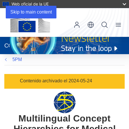
Web oficial de la UE
Skip to main content
Menu
(se
abrirá
CORDIS
en
una
5PM
nueva
ventana)
Contenido archivado el 2024-05-24
Multilingual Concept
Hierarchies for Medical