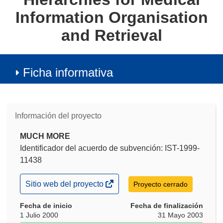
Information Organisation
and Retrieval
Ficha informativa
Información del proyecto
MUCH MORE
Identificador del acuerdo de subvención: IST-1999-
11438
(se
Sitio web del proyecto
Proyecto cerrado
abrirá
en
Fecha de inicio
Fecha de finalización
una
1 Julio 2000
31 Mayo 2003
nueva