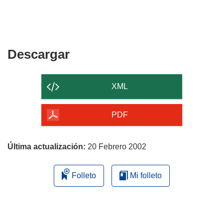
Descargar
Descargar
el
contenido
XML
de
la
PDF
página
Última actualización:
20 Febrero 2002
Folleto
Mi folleto