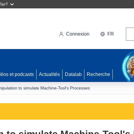
ier?
Rec
Connexion
FR
déos et podcasts
Actualités
Datalab
Recherche
nipulation to simulate Machine-Tool's Processes
on to simulate Machine-Tool's