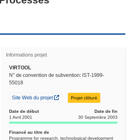
Informations projet
VIRTOOL
N° de convention de subvention: IST-1999-
55018
(s’ouvre dans une nouvelle fenêtre)
Site Web du projet
Projet clôturé
Date de début
Date de fin
1 Avril 2001
30 Septembre 2003
Financé au titre de
Programme for research, technological development