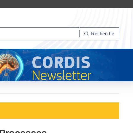
herche
Recherche
 Processes