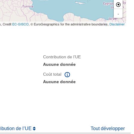
-
s, Credit
EC-GISCO
, © EuroGeographics for the administrative boundaries,
Disclaimer
Contribution de l’UE
Aucune donnée
Coût total
Aucune donnée
ribution de l’UE
Tout développer