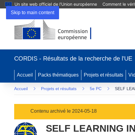
Un site web officiel de l’Union européenne
Comment le vérif
Skip to main content
(s’ouvre
dans
CORDIS - Résultats de la recherche de l’UE
une
nouvelle
fenêtre)
Accueil
Packs thématiques
Projets et résultats
Vi
Accueil
Projets et résultats
5e PC
SELF LE
Contenu archivé le 2024-05-18
SELF LEARNING 