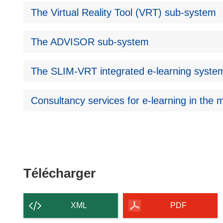
The Virtual Reality Tool (VRT) sub-system
The ADVISOR sub-system
The SLIM-VRT integrated e-learning syste
Consultancy services for e-learning in the m
Télécharger
Télécharger
le
contenu
XML
PDF
de