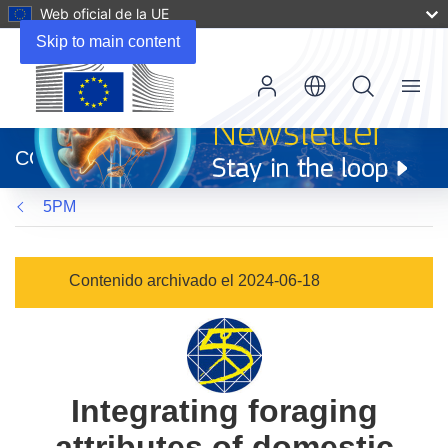
Web oficial de la UE
Skip to main content
Menu
(se
abrirá
CORDIS
en
una
5PM
nueva
ventana)
Contenido archivado el 2024-06-18
Integrating foraging
attributes of domestic