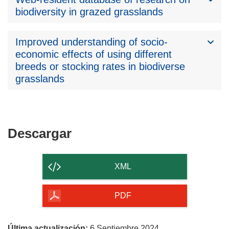
biodiversity in grazed grasslands
Improved understanding of socio-
economic effects of using different
breeds or stocking rates in biodiverse
grasslands
Descargar
Descargar
el
contenido
XML
de
la
PDF
página
Última actualización:
6 Septiembre 2024