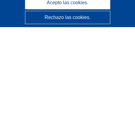
Acepto las cookies.
Rechazo las cookies.
CORDIS - Resultados de investigaciones de la UE
La
Oficina de Publicaciones de la Unión Europea
gestiona este sitio web.
Accesibilidad
Clasificación semiautomática de proyectos - Declaración
de explicabilidad
Póngase en contacto
Contacto con Help Desk
Preguntas más frecuentes
(y sus respuestas)