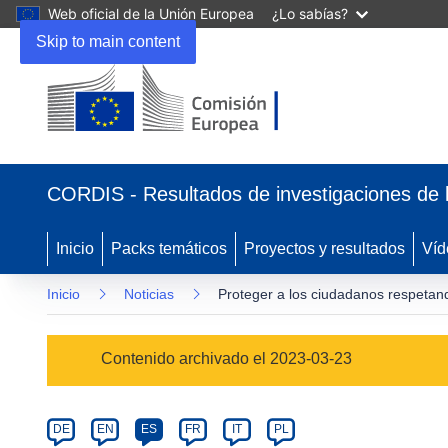
Web oficial de la Unión Europea
¿Lo sabías?
Skip to main content
(se
abrirá
CORDIS - Resultados de investigaciones de 
en
una
nueva
Inicio
Packs temáticos
Proyectos y resultados
Víd
ventana)
Inicio
Noticias
Proteger a los ciudadanos respetand
Article
Contenido archivado el 2023-03-23
Category
Article
DE
EN
ES
FR
IT
PL