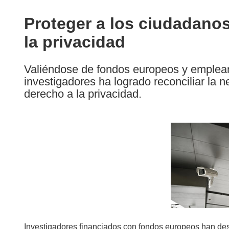
available
in
Proteger a los ciudadano
the
la privacidad
following
languages:
Valiéndose de fondos europeos y emplean
investigadores ha logrado reconciliar la n
derecho a la privacidad.
Investigadores financiados con fondos europeos han des