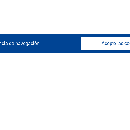
ncia de navegación.
Acepto las co
Póngase en contacto
Contacto con Help Desk
Preguntas más frecuentes
(y sus respuestas)
Síganos