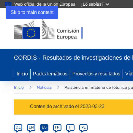
Web oficial de la Unión Europea
¿Lo sabías?
Skip to main content
(se
abrirá
CORDIS - Resultados de investigaciones de 
en
una
nueva
Inicio
Packs temáticos
Proyectos y resultados
Víd
ventana)
Inicio
Noticias
Asistencia en materia de fotónica 
Article
Contenido archivado el 2023-03-23
Category
Article
DE
EN
ES
FR
IT
PL