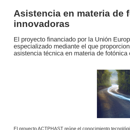
available
in
Asistencia en materia de 
the
innovadoras
following
languages:
El proyecto financiado por la Unión Eu
especializado mediante el que proporcio
asistencia técnica en materia de fotónica
El proyecto ACTPHAST reúne el conocimiento tecnológico