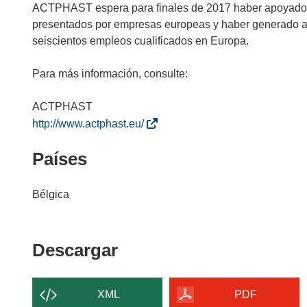
ACTPHAST espera para finales de 2017 haber apoyado a
presentados por empresas europeas y haber generado as
seiscientos empleos cualificados en Europa.
Para más información, consulte:
(
http://www.actphast.eu/
s
Países
e
a
b
Bélgica
r
i
r
Descargar
Descargar
á
el
e
n
contenido
XML
PDF
u