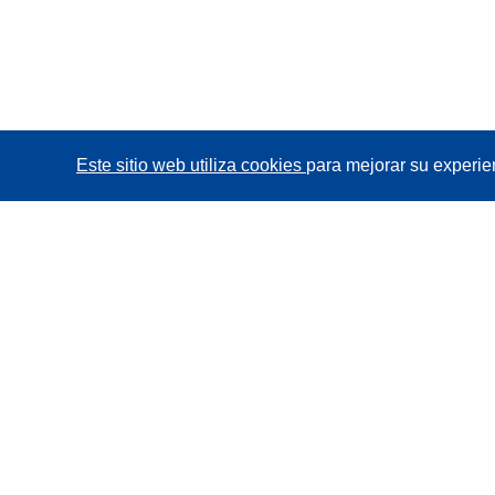
Este sitio web utiliza cookies
para mejorar su experie
CORDIS - Resultados de investigaciones de la UE
La
Oficina de Publicaciones de la Unión Europea
gestiona este sitio web.
Accesibilidad
Clasificación semiautomática de proyectos -