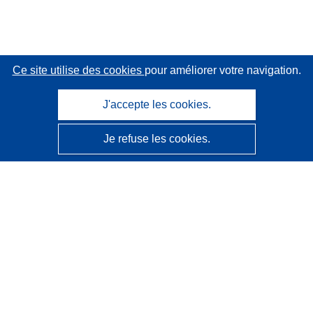
Ce site utilise des cookies
pour améliorer votre navigation.
J'accepte les cookies.
Je refuse les cookies.
CORDIS - Résultats de la recherche de l’UE
Ce site web est géré par l'
Office des publications de
l’Union européenne
Accessibilité
Classification semi-automatique des projets - Avis sur
l’explicabilité