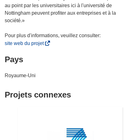
au point par les universitaires ici à l'université de
Nottingham peuvent profiter aux entreprises et à la
société.»
(
site web du projet
s
Pays
’
o
u
Royaume-Uni
v
r
Projets connexes
e
d
a
n
s
u