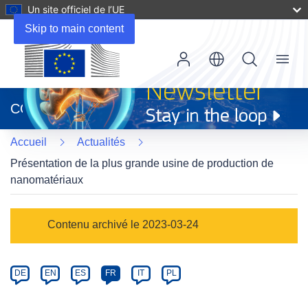
Un site officiel de l’UE
Skip to main content
Menu
(s’ouvre
dans
CORDIS
une
nouvelle
Accueil
Actualités
fenêtre)
Présentation de la plus grande usine de production de
nanomatériaux
Article
Contenu archivé le 2023-03-24
Category
Article
DE
EN
ES
FR
IT
PL
available
in