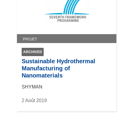
n
e
n
o
u
v
PROJET
e
l
ARCHIVED
l
Sustainable Hydrothermal
e
Manufacturing of
f
Nanomaterials
e
n
SHYMAN
ê
t
2 Août 2019
r
e
)