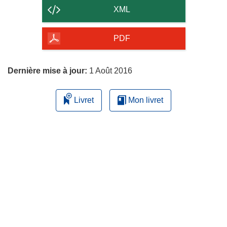
contenu
XML
de
la
PDF
page
Dernière mise à jour:
1 Août 2016
Livret
Mon livret