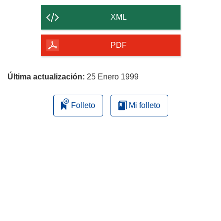
el
contenido
XML
de
la
PDF
página
Última actualización:
25 Enero 1999
Folleto
Mi folleto