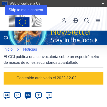
Web oficial de la UE
Skip to main content
Menu
(se
abrirá
CORDIS
en
una
Inicio
Noticias
nueva
ventana)
El CCI publica una convocatoria sobre un espectrómetro
de masas de iones secundarios apantallado
Article
Contenido archivado el 2022-12-02
Category
Article
DE
EN
ES
FR
IT
available
in