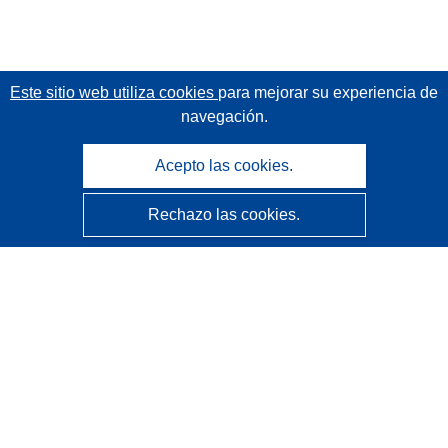
Este sitio web utiliza cookies
para mejorar su experiencia de
navegación.
Acepto las cookies.
Rechazo las cookies.
CORDIS - Resultados de investigaciones de la UE
La
Oficina de Publicaciones de la Unión Europea
gestiona este sitio web.
Accesibilidad
Clasificación semiautomática de proyectos - Declaración
de explicabilidad