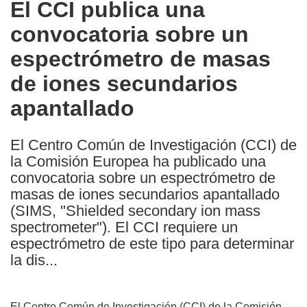
El CCI publica una
the
convocatoria sobre un
following
languages:
espectrómetro de masas
de iones secundarios
apantallado
El Centro Común de Investigación (CCI) de
la Comisión Europea ha publicado una
convocatoria sobre un espectrómetro de
masas de iones secundarios apantallado
(SIMS, "Shielded secondary ion mass
spectrometer"). El CCI requiere un
espectrómetro de este tipo para determinar
la dis...
El Centro Común de Investigación (CCI) de la Comisión