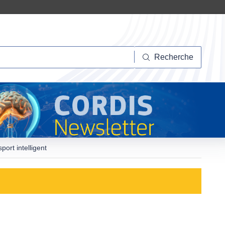
herche
Recherche
ort intelligent