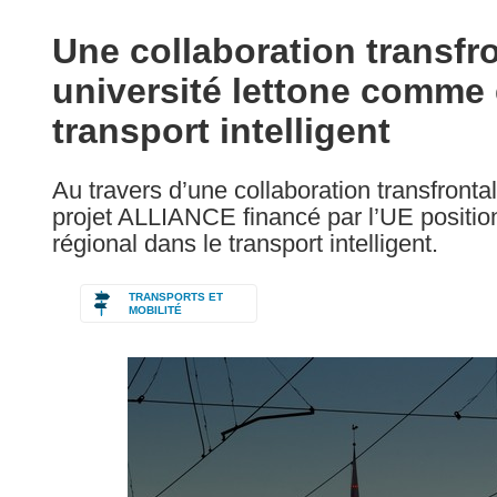
available
in
Une collaboration transfr
the
université lettone comme 
following
languages:
transport intelligent
Au travers d’une collaboration transfronta
projet ALLIANCE financé par l’UE positio
régional dans le transport intelligent.
TRANSPORTS ET
MOBILITÉ