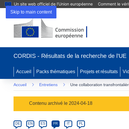
Un site web officiel de l’Union européenne
Comment le vérif
Skip to main content
(s’ouvre
dans
CORDIS - Résultats de la recherche de l’UE
une
nouvelle
fenêtre)
Accueil
Packs thématiques
Projets et résultats
Vi
Accueil
Entretiens
Une collaboration transfrontaliè
Article
Contenu archivé le 2024-04-18
Category
Article
DE
EN
ES
FR
IT
PL