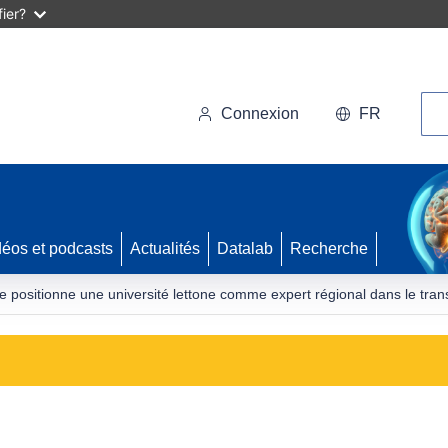
ier?
Rec
Connexion
FR
déos et podcasts
Actualités
Datalab
Recherche
re positionne une université lettone comme expert régional dans le transp