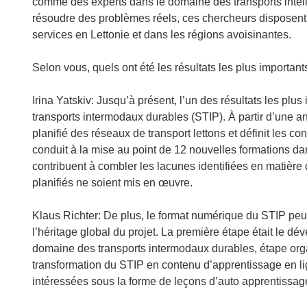
comme des experts dans le domaine des transports intelli
résoudre des problèmes réels, ces chercheurs disposent 
services en Lettonie et dans les régions avoisinantes.
Selon vous, quels ont été les résultats les plus important
Irina Yatskiv: Jusqu’à présent, l’un des résultats les plu
transports intermodaux durables (STIP). À partir d’une 
planifié des réseaux de transport lettons et définit les
conduit à la mise au point de 12 nouvelles formations d
contribuent à combler les lacunes identifiées en matièr
planifiés ne soient mis en œuvre.
Klaus Richter: De plus, le format numérique du STIP peut
l’héritage global du projet. La première étape était le 
domaine des transports intermodaux durables, étape org
transformation du STIP en contenu d’apprentissage en li
intéressées sous la forme de leçons d’auto apprentissage