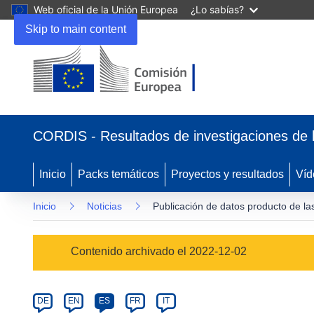
Web oficial de la Unión Europea
¿Lo sabías?
Skip to main content
(se
abrirá
CORDIS - Resultados de investigaciones de 
en
una
nueva
Inicio
Packs temáticos
Proyectos y resultados
Víd
ventana)
Inicio
Noticias
Publicación de datos producto de la
Article
Contenido archivado el 2022-12-02
Category
Article
DE
EN
ES
FR
IT