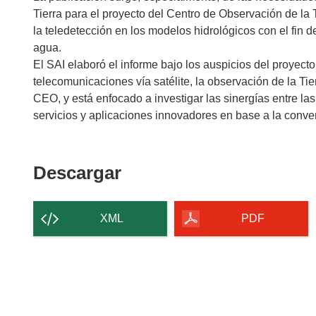
Tierra para el proyecto del Centro de Observación de l
la teledetección en los modelos hidrológicos con el fin 
agua.
El SAI elaboró el informe bajo los auspicios del proyec
telecomunicaciones vía satélite, la observación de la Ti
CEO, y está enfocado a investigar las sinergías entre la
servicios y aplicaciones innovadores en base a la converg
Descargar
Descargar
el
contenido
XML
PDF
de
la
página