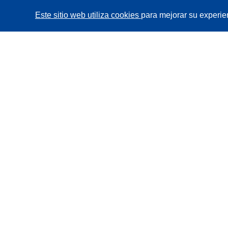
Este sitio web utiliza cookies
para mejorar su experie
CORDIS - Resultados de investigaciones de la UE
La
Oficina de Publicaciones de la Unión Europea
gestiona este sitio web.
Accesibilidad
Clasificación semiautomática de proyectos -
Declaración de explicabilidad