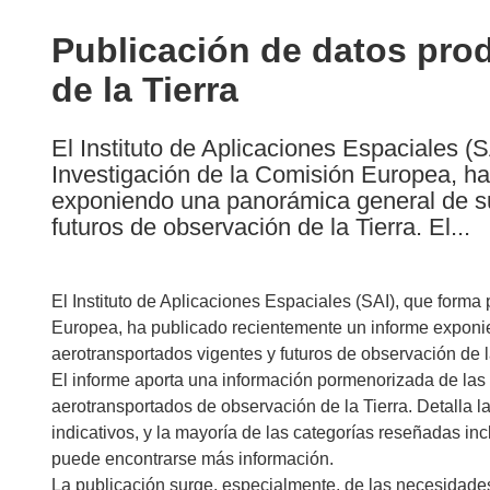
available
in
Publicación de datos pro
the
de la Tierra
following
languages:
El Instituto de Aplicaciones Espaciales 
Investigación de la Comisión Europea, ha
exponiendo una panorámica general de su
futuros de observación de la Tierra. El...
El Instituto de Aplicaciones Espaciales (SAI), que form
Europea, ha publicado recientemente un informe expon
aerotransportados vigentes y futuros de observación de l
El informe aporta una información pormenorizada de las 
aerotransportados de observación de la Tierra. Detalla l
indicativos, y la mayoría de las categorías reseñadas i
puede encontrarse más información.
La publicación surge, especialmente, de las necesidades