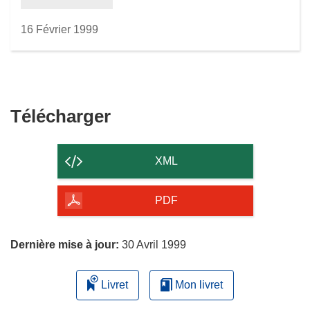
16 Février 1999
Télécharger
Télécharger
le
contenu
XML
de
la
PDF
page
Dernière mise à jour:
30 Avril 1999
Livret
Mon livret