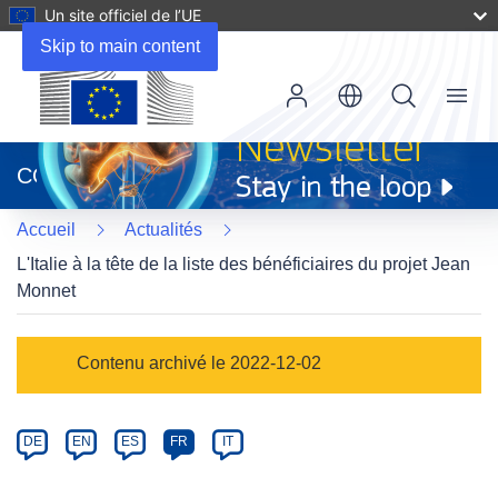
Un site officiel de l’UE
Skip to main content
Menu
(s’ouvre
dans
CORDIS
une
nouvelle
Accueil
Actualités
fenêtre)
L'Italie à la tête de la liste des bénéficiaires du projet Jean
Monnet
Article
Contenu archivé le 2022-12-02
Category
Article
DE
EN
ES
FR
IT
available
in