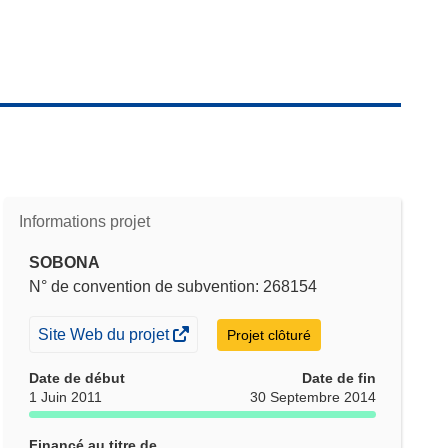
Informations projet
SOBONA
N° de convention de subvention: 268154
(s’ouvre
Site Web du projet
Projet clôturé
dans
Date de début
Date de fin
une
1 Juin 2011
30 Septembre 2014
nouvelle
fenêtre)
Financé au titre de