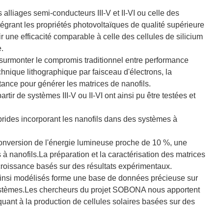
s alliages semi-conducteurs III-V et II-VI ou celle des
tégrant les propriétés photovoltaïques de qualité supérieure
rir une efficacité comparable à celle des cellules de silicium
.
surmonter le compromis traditionnel entre performance
chnique lithographique par faisceau d'électrons, la
stance pour générer les matrices de nanofils.
ir de systèmes III-V ou II-VI ont ainsi pu être testées et
rides incorporant les nanofils dans des systèmes à
 conversion de l'énergie lumineuse proche de 10 %, une
 à nanofils.La préparation et la caractérisation des matrices
croissance basés sur des résultats expérimentaux.
ainsi modélisés forme une base de données précieuse sur
systèmes.Les chercheurs du projet SOBONA nous apportent
uant à la production de cellules solaires basées sur des