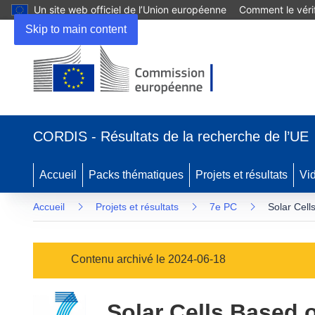
Un site web officiel de l’Union européenne
Comment le vérif
Skip to main content
(s’ouvre
dans
CORDIS - Résultats de la recherche de l’UE
une
nouvelle
fenêtre)
Accueil
Packs thématiques
Projets et résultats
Vi
Accueil
Projets et résultats
7e PC
Solar Cell
Contenu archivé le 2024-06-18
Solar Cells Based 