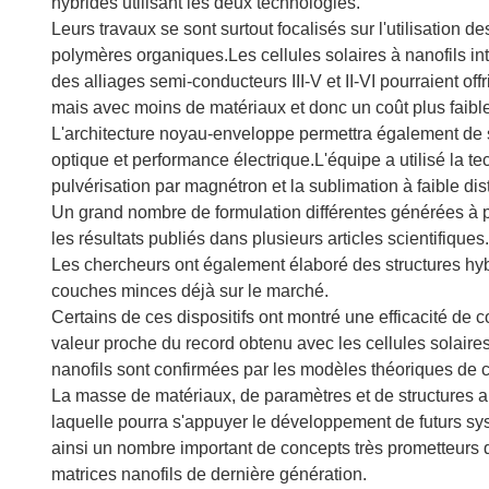
hybrides utilisant les deux technologies.
Leurs travaux se sont surtout focalisés sur l'utilisation de
polymères organiques.Les cellules solaires à nanofils in
des alliages semi-conducteurs III-V et II-VI pourraient off
mais avec moins de matériaux et donc un coût plus faible
L'architecture noyau-enveloppe permettra également de 
optique et performance électrique.L'équipe a utilisé la te
pulvérisation par magnétron et la sublimation à faible di
Un grand nombre de formulation différentes générées à part
les résultats publiés dans plusieurs articles scientifiques.
Les chercheurs ont également élaboré des structures hyb
couches minces déjà sur le marché.
Certains de ces dispositifs ont montré une efficacité de
valeur proche du record obtenu avec les cellules solaires
nanofils sont confirmées par les modèles théoriques de 
La masse de matériaux, de paramètres et de structures 
laquelle pourra s'appuyer le développement de futurs 
ainsi un nombre important de concepts très prometteurs q
matrices nanofils de dernière génération.