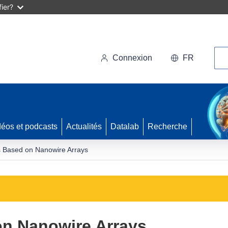
ier?
Rec
Connexion
FR
déos et podcasts
Actualités
Datalab
Recherche
s Based on Nanowire Arrays
on Nanowire Arrays