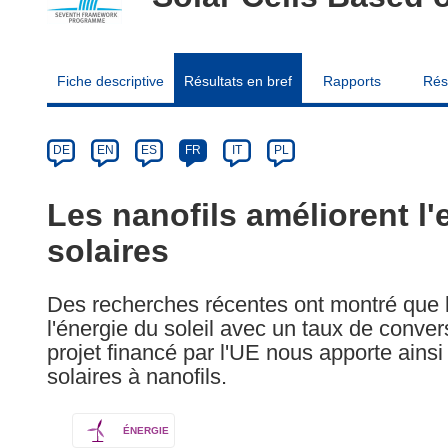
Fiche descriptive
Résultats en bref
Rapports
Rés
Article
Category
Article
DE
EN
ES
FR
IT
PL
available
in
Les nanofils améliorent l'e
the
solaires
following
languages:
Des recherches récentes ont montré que l
l'énergie du soleil avec un taux de conve
projet financé par l'UE nous apporte ains
solaires à nanofils.
ÉNERGIE