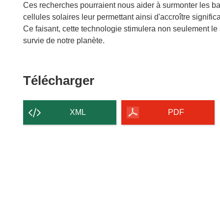
Ces recherches pourraient nous aider à surmonter les barr
cellules solaires leur permettant ainsi d'accroître signifi
Ce faisant, cette technologie stimulera non seulement le 
survie de notre planète.
Télécharger
Télécharger
le
contenu
XML
PDF
de
la
page