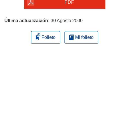
la
PDF
página
Última actualización:
30 Agosto 2000
Folleto
Mi folleto