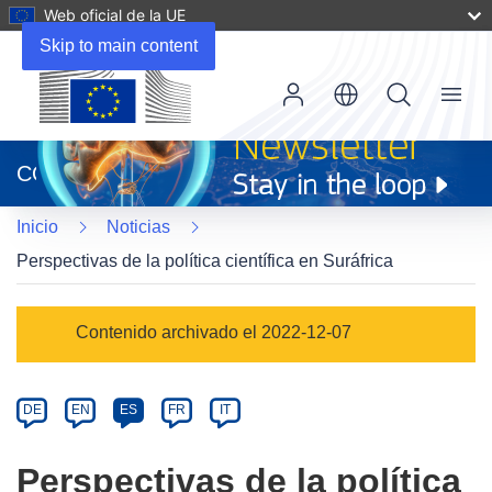
Web oficial de la UE
Skip to main content
Menu
(se
abrirá
CORDIS
en
una
Inicio
Noticias
nueva
ventana)
Perspectivas de la política científica en Suráfrica
Article
Contenido archivado el 2022-12-07
Category
Article
DE
EN
ES
FR
IT
available
in
Perspectivas de la política
the