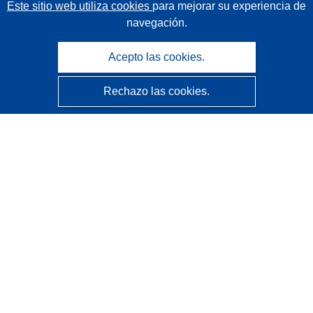
Este sitio web utiliza cookies
para mejorar su experiencia de
navegación.
Acepto las cookies.
Rechazo las cookies.
CORDIS - Resultados de investigaciones de la UE
La
Oficina de Publicaciones de la Unión Europea
gestiona este sitio web.
Accesibilidad
Clasificación semiautomática de proyectos - Declaración
de explicabilidad
Póngase en contacto