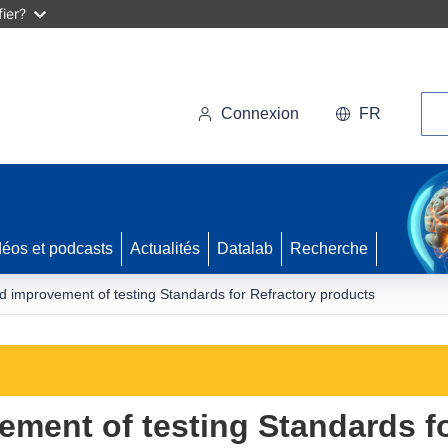
ier?
Rec
Connexion
FR
déos et podcasts
Actualités
Datalab
Recherche
 improvement of testing Standards for Refractory products
ment of testing Standards fo