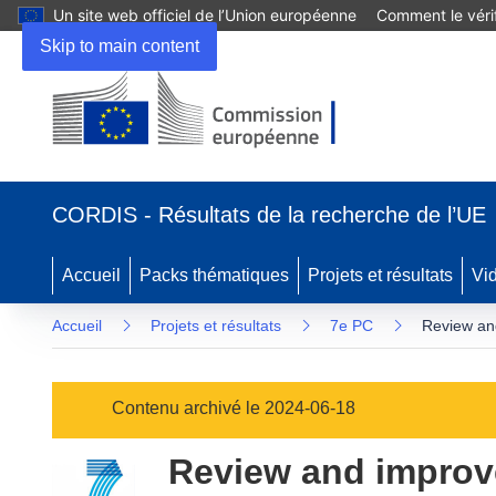
Un site web officiel de l’Union européenne
Comment le vérif
Skip to main content
(s’ouvre
dans
CORDIS - Résultats de la recherche de l’UE
une
nouvelle
fenêtre)
Accueil
Packs thématiques
Projets et résultats
Vi
Accueil
Projets et résultats
7e PC
Review and
Contenu archivé le 2024-06-18
Review and improve