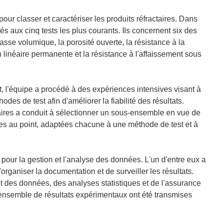
u
v
our classer et caractériser les produits réfractaires. Dans
r
s aux cinq tests les plus courants. Ils concernent six des
e
sse volumique, la porosité ouverte, la résistance à la
d
n linéaire permanente et la résistance à l'affaissement sous
a
n
s
, l'équipe a procédé à des expériences intensives visant à
u
des de test afin d'améliorer la fiabilité des résultats.
n
taires a conduit à sélectionner un sous-ensemble en vue de
e
s au point, adaptées chacune à une méthode de test et à
n
o
u
 pour la gestion et l'analyse des données. L'un d'entre eux a
v
rganiser la documentation et de surveiller les résultats.
e
ent des données, des analyses statistiques et de l'assurance
l
 ensemble de résultats expérimentaux ont été transmises
l
e