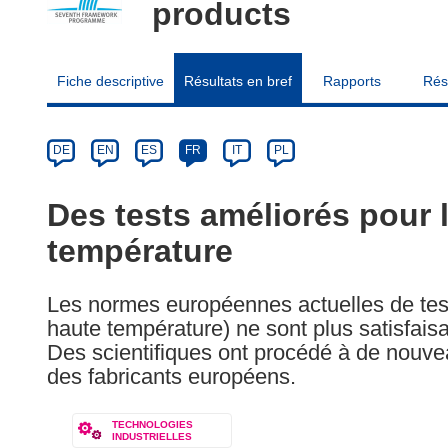
products
Fiche descriptive
Résultats en bref
Rapports
Rés
Article
Category
Article
DE
EN
ES
FR
IT
PL
available
in
Des tests améliorés pour 
the
température
following
languages:
Les normes européennes actuelles de test
haute température) ne sont plus satisfaisan
Des scientifiques ont procédé à de nouveau
des fabricants européens.
TECHNOLOGIES
INDUSTRIELLES