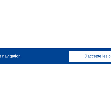
e navigation.
J'accepte les c
Contactez nous
Contacter notre Help Desk
Foire aux questions
(et leurs réponses)