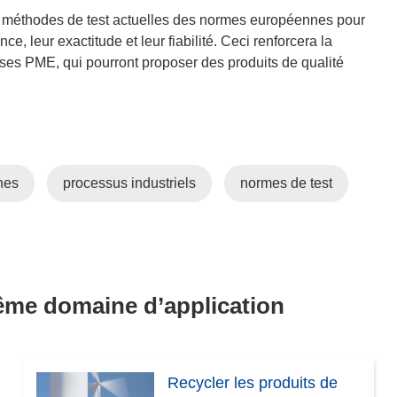
f
s méthodes de test actuelles des normes européennes pour
e
ce, leur exactitude et leur fiabilité. Ceci renforcera la
n
ses PME, qui pourront proposer des produits de qualité
ê
t
r
e
)
nes
processus industriels
normes de test
même domaine d’application
Recycler les produits de