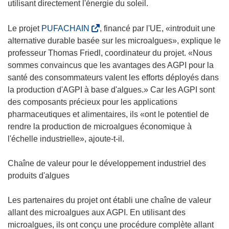
utilisant directement l'énergie du soleil.
(
Le projet
PUFACHAIN
, financé par l'UE, «introduit une
s
alternative durable basée sur les microalgues», explique le
’
professeur Thomas Friedl, coordinateur du projet. «Nous
o
sommes convaincus que les avantages des AGPI pour la
u
santé des consommateurs valent les efforts déployés dans
v
la production d'AGPI à base d'algues.» Car les AGPI sont
r
des composants précieux pour les applications
e
pharmaceutiques et alimentaires, ils «ont le potentiel de
d
rendre la production de microalgues économique à
a
l'échelle industrielle», ajoute-t-il.
n
s
Chaîne de valeur pour le développement industriel des
u
produits d'algues
n
e
Les partenaires du projet ont établi une chaîne de valeur
n
allant des microalgues aux AGPI. En utilisant des
o
microalgues, ils ont conçu une procédure complète allant