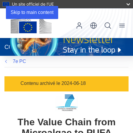
Un site officiel de l’UE
Skip to main content
Menu
(s’ouvre
dans
CORDIS
une
nouvelle
7e PC
fenêtre)
Contenu archivé le 2024-06-18
The Value Chain from
Microalgae to PUFA