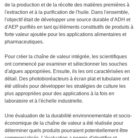
u
de la production et de la récolte des matières premières à
v
l'extraction et à la purification de l'huile. Dans l'ensemble,
e
l'objectif était de développer une source durable d’ADH et
l
d'AEP purifiés en tant qu'éléments constitutifs de produits à
l
forte valeur ajoutée pour les applications alimentaires et
e
pharmaceutiques.
f
e
Pour créer la chaîne de valeur intégrée, les scientifiques
n
ont commencé par examiner et sélectionner les souches
ê
d'algues appropriées. Ensuite, ils les ont caractérisées en
t
détail. Des photobioréacteurs à écran plat et tubulaire ont
r
été utilisés pour développer les stratégies de culture les
e
plus appropriées pour des applications à la fois en
)
laboratoire et à l'échelle industrielle.
Une évaluation de la durabilité environnementale et socio-
économique de la chaîne de valeur a été réalisée pour
déterminer quels produits pourraient potentiellement être
commercialisés. L'évaluation a permis d'identifier et