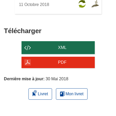
11 Octobre 2018
Télécharger
Télécharger
le
contenu
XML
de
la
PDF
page
Dernière mise à jour:
30 Mai 2018
Livret
Mon livret