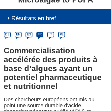
Résultats en bref
Article
Category
Article
DE
EN
ES
FR
IT
PL
available
in
Commercialisation
the
accélérée des produits à
following
languages:
base d’algues ayant un
potentiel pharmaceutique
et nutritionnel
Des chercheurs européens ont mis au
point une source durable d'acide