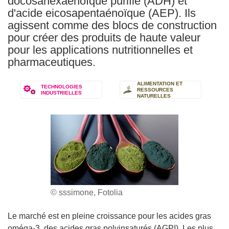
docosahexaénoïque purifié (ADH) et
d'acide eicosapentaénoïque (AEP). Ils
agissent comme des blocs de construction
pour créer des produits de haute valeur
pour les applications nutritionnelles et
pharmaceutiques.
ALIMENTATION ET
TECHNOLOGIES
RESSOURCES
INDUSTRIELLES
NATURELLES
© sssimone, Fotolia
Le marché est en pleine croissance pour les acides gras
oméga-3, des acides gras polyinsaturés (AGPI). Les plus