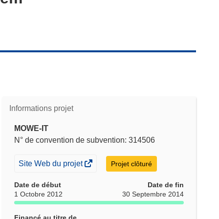
Informations projet
MOWE-IT
N° de convention de subvention: 314506
(s’ouvre
Site Web du projet
Projet clôturé
dans
Date de début
Date de fin
une
1 Octobre 2012
30 Septembre 2014
nouvelle
fenêtre)
Financé au titre de