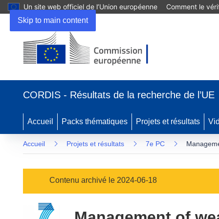
Un site web officiel de l’Union européenne
Comment le vérif
Skip to main content
(s’ouvre
dans
CORDIS - Résultats de la recherche de l’UE
une
nouvelle
fenêtre)
Accueil
Packs thématiques
Projets et résultats
Vi
Accueil
Projets et résultats
7e PC
Managemen
Contenu archivé le 2024-06-18
Management of wea