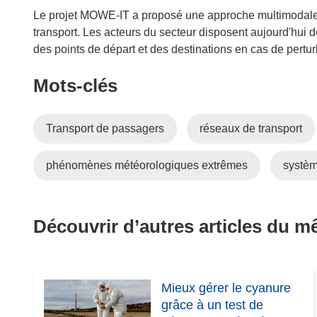
l
Le projet MOWE-IT a proposé une approche multimodale p
e
transport. Les acteurs du secteur disposent aujourd'hui de 
f
des points de départ et des destinations en cas de pertu
e
Mots‑clés
n
ê
t
Transport de passagers
réseaux de transport
r
e
phénomènes météorologiques extrêmes
systèm
)
Découvrir d’autres articles du 
Mieux gérer le cyanure
grâce à un test de