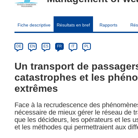
Fiche descriptive
Résultats en bref
Rapports
Rés
Article
Category
Article
DE
EN
ES
FR
IT
PL
available
in
Un transport de passager
the
catastrophes et les phé
following
languages:
extrêmes
Face à la recrudescence des phénomènes 
nécessaire de mieux gérer le réseau de tran
que les décideurs, les opérateurs et le
et les méthodes qui permettraient aux dif