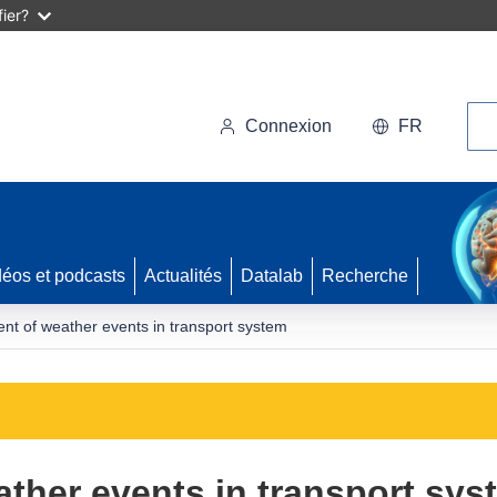
ier?
Rec
Connexion
FR
déos et podcasts
Actualités
Datalab
Recherche
t of weather events in transport system
ther events in transport sys