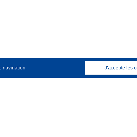
e navigation.
J'accepte les c
Contactez nous
Contacter notre Help Desk
Foire aux questions
(et leurs réponses)