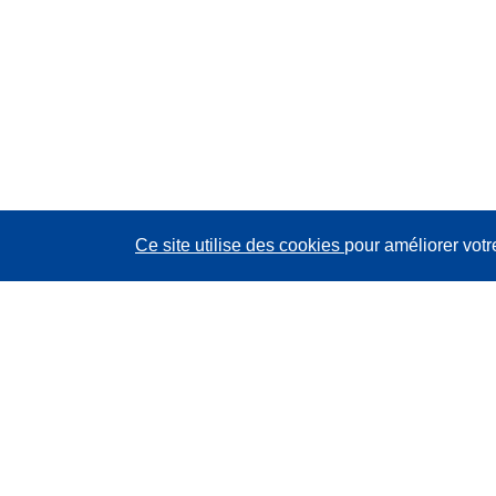
Ce site utilise des cookies
pour améliorer votr
CORDIS - Résultats de la recherche de l’UE
Ce site web est géré par l'
Office des publications de
l’Union européenne