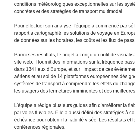
’
conditions météorologiques exceptionnelles sur les syst
o
concrètes et des stratégies de transport multimodal.
u
v
Pour effectuer son analyse, l'équipe a commencé par sé
r
rapport a cartographié les solutions de voyage en Europe
e
de données sur les horaires, les coûts et les flux de pa
d
a
Parmi ses résultats, le projet a conçu un outil de visualisa
n
site web. Il fournit des informations sur la fréquence p
s
dans 134 lieux d'Europe, et sur l'impact de ces évènemen
u
aériens et au sol de 14 plateformes européennes désignée
n
systèmes de transport à comprendre les effets du change
e
les usagers des fermetures imminentes et des meilleure
n
o
L'équipe a rédigé plusieurs guides afin d'améliorer la fiabi
u
par voies fluviales. Elle a aussi défini des stratégies à
v
échéance pour obtenir la fiabilité visée. Les résultats et
e
conférences régionales.
l