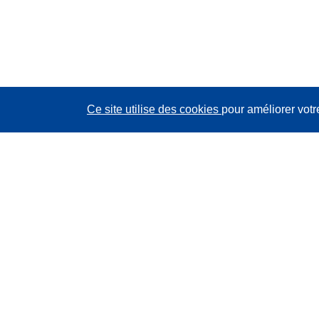
Ce site utilise des cookies
pour améliorer votr
CORDIS - Résultats de la recherche de l’UE
Ce site web est géré par l'
Office des publications de
l’Union européenne
Accessibilité
Classification semi-automatique des projets - Avis sur