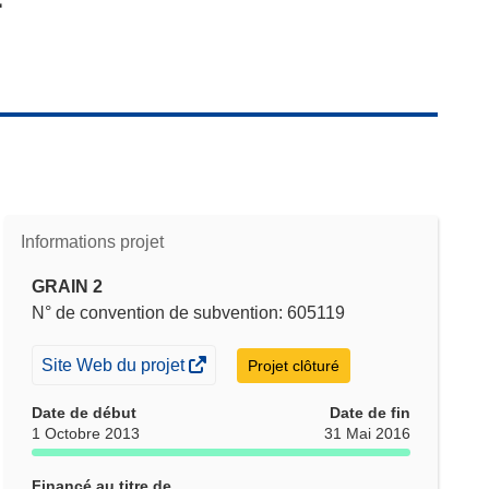
Informations projet
GRAIN 2
N° de convention de subvention: 605119
(s’ouvre
Site Web du projet
Projet clôturé
dans
Date de début
Date de fin
une
1 Octobre 2013
31 Mai 2016
nouvelle
fenêtre)
Financé au titre de