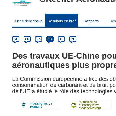
Fiche descriptive
Résultats en bref
Rapports
Rés
Article
Category
Article
DE
EN
ES
FR
IT
PL
available
in
Des travaux UE-Chine pou
the
aéronautiques plus propr
following
languages:
La Commission européenne a fixé des obje
consommation de carburant et de bruit pour
de l'UE a étudié le rôle des technologies v
CHANGEMENT
TRANSPORTS ET
CLIMATIQUE ET
MOBILITÉ
ENVIRONNEMENT