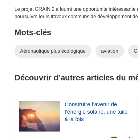
l
e
Le projet GRAIN 2 a fourni une opportunité intéressante 
f
poursuivre leurs travaux communs de développement de 
e
Mots‑clés
n
ê
t
Aéronautique plus écologique
aviation
G
r
e
)
Découvrir d’autres articles du 
Construire l’avenir de
l’énergie solaire, une tuile
à la fois