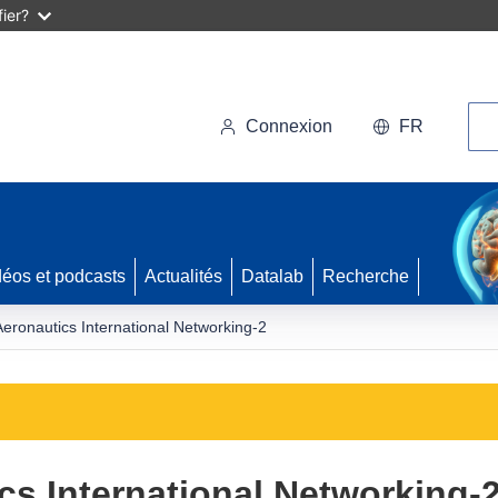
ier?
Rec
Connexion
FR
déos et podcasts
Actualités
Datalab
Recherche
ronautics International Networking-2
s International Networking-