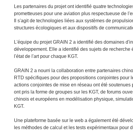
o
Les partenaires du projet ont identifié quatre technolo
u
prometteuses pour une aviation plus respectueuse de l'env
v
Il s'agit de technologies liées aux systèmes de propulsio
r
structures écologiques et aux dispositifs de communicatio
e
d
L'équipe du projet GRAIN 2 a identifié des domaines d'in
a
développement. Elle a identifié des sujets de recherch
n
l'état de l'art pour chaque KGT.
s
u
GRAIN 2 a nourri la collaboration entre partenaires chin
n
RTD spécifiques pour des propositions conjointes pour 
e
actions conjointes de mise en réseau ont été soutenues 
n
ont pris la forme de groupes sur les KGT, de forums ouver
o
chinois et européens en modélisation physique, simulatio
u
KGT.
v
e
Une plateforme basée sur le web a également été dévelo
l
les méthodes de calcul et les tests expérimentaux pour d