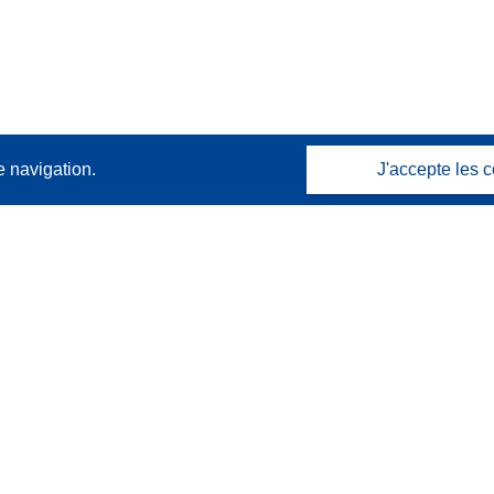
e navigation.
J'accepte les c
Contactez nous
Contacter notre Help Desk
Foire aux questions
(et leurs réponses)
Suivez-nous