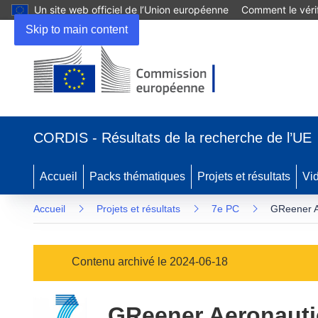
Un site web officiel de l’Union européenne
Comment le vérif
Skip to main content
(s’ouvre
dans
CORDIS - Résultats de la recherche de l’UE
une
nouvelle
fenêtre)
Accueil
Packs thématiques
Projets et résultats
Vi
Accueil
Projets et résultats
7e PC
GReener Ae
Contenu archivé le 2024-06-18
GReener Aeronautic