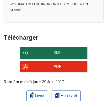
SYSTIMATON EPIKOINONION KAI YPOLOGISTON
Greece
Télécharger
Télécharger
le
contenu
XML
de
la
PDF
page
Dernière mise à jour:
29 Juin 2017
Livret
Mon livret