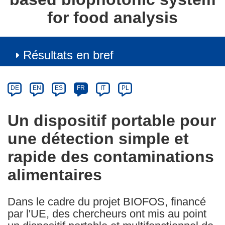
for food analysis
Résultats en bref
Article
Category
Article
DE
EN
ES
FR
IT
PL
available
in
Un dispositif portable pour
the
une détection simple et
following
languages:
rapide des contaminations
alimentaires
Dans le cadre du projet BIOFOS, financé
par l'UE, des chercheurs ont mis au point