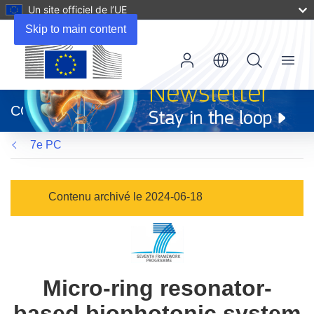
Un site officiel de l’UE
Skip to main content
Menu
(s’ouvre
dans
CORDIS
une
nouvelle
7e PC
fenêtre)
Contenu archivé le 2024-06-18
Micro-ring resonator-
based biophotonic system