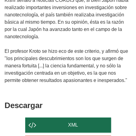
Kishi señaló a Noticias CORDIS que, si bien Japón había
realizado importantes inversiones en investigación sobre
nanotecnología, el país también realizaba investigación
básica al mismo tiempo. En su opinión, ésta es la razón
por la cual Japón ha avanzado tanto en el campo de la
nanotecnología.
El profesor Kroto se hizo eco de este criterio, y afirmó que
"los principales descubrimientos son los que surgen de
manera fortuita [...] la ciencia fundamental, y no sólo la
investigación centrada en un objetivo, es la que nos
permite obtener resultados apasionantes e inesperados."
Descargar
Descargar
el
contenido
XML
de