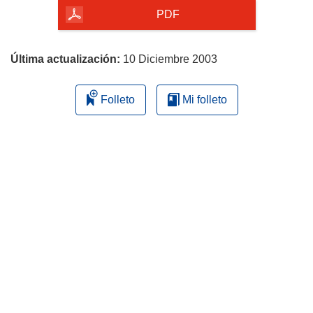
la
PDF
página
Última actualización:
10 Diciembre 2003
Folleto
Mi folleto