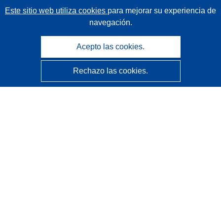
Este sitio web utiliza cookies
para mejorar su experiencia de
navegación.
Acepto las cookies.
Rechazo las cookies.
CORDIS - Resultados de investigaciones de la UE
La
Oficina de Publicaciones de la Unión Europea
gestiona este sitio web.
Accesibilidad
Clasificación semiautomática de proyectos - Declaración
de explicabilidad
Póngase en contacto