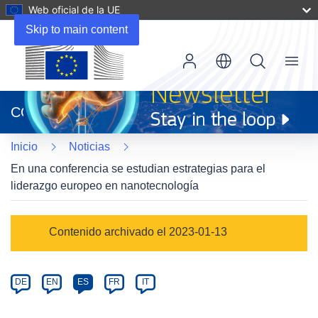
Web oficial de la UE
Skip to main content
Menu
(se
abrirá
CORDIS
en
una
Inicio
Noticias
nueva
ventana)
En una conferencia se estudian estrategias para el
liderazgo europeo en nanotecnología
Article
Contenido archivado el 2023-01-13
Category
Article
DE
EN
ES
FR
IT
available
in