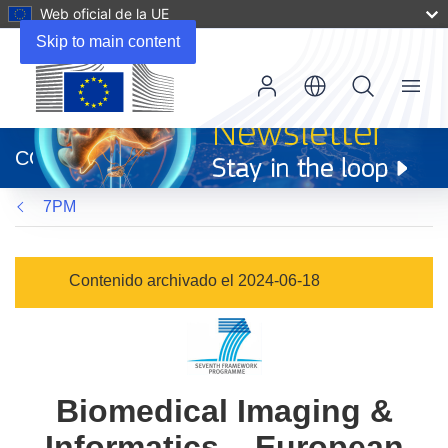
Web oficial de la UE
Skip to main content
Menu
(se
abrirá
CORDIS
en
una
7PM
nueva
ventana)
Contenido archivado el 2024-06-18
Biomedical Imaging &
Informatics – European