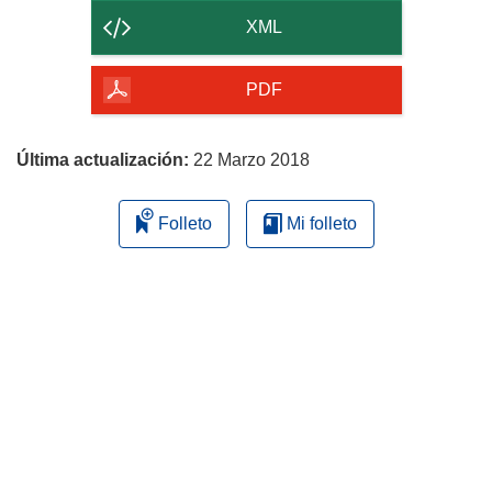
contenido
XML
de
la
PDF
página
Última actualización:
22 Marzo 2018
Folleto
Mi folleto