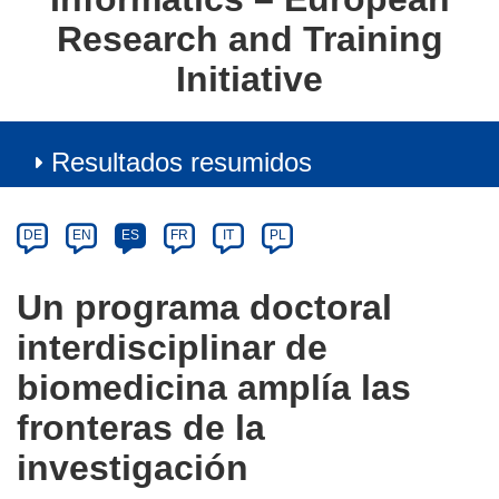
Research and Training
Initiative
Resultados resumidos
Article
Category
Article
DE
EN
ES
FR
IT
PL
available
in
Un programa doctoral
the
interdisciplinar de
following
languages:
biomedicina amplía las
fronteras de la
investigación