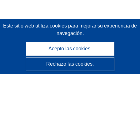
Este sitio web utiliza cookies
para mejorar su experiencia de
navegación.
Acepto las cookies.
Rechazo las cookies.
CORDIS - Resultados de investigaciones de la UE
La
Oficina de Publicaciones de la Unión Europea
gestiona este sitio web.
Accesibilidad
Clasificación semiautomática de proyectos - Declaración
de explicabilidad