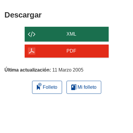
Descargar
Descargar
el
contenido
XML
de
la
PDF
página
Última actualización:
11 Marzo 2005
Folleto
Mi folleto