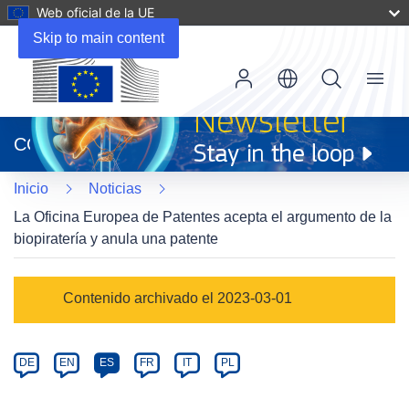
Web oficial de la UE
Skip to main content
Menu
(se
abrirá
CORDIS
en
una
Inicio
Noticias
nueva
ventana)
La Oficina Europea de Patentes acepta el argumento de la
biopiratería y anula una patente
Article
Contenido archivado el 2023-03-01
Category
Article
DE
EN
ES
FR
IT
PL
available
in